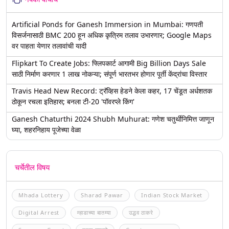
Artificial Ponds for Ganesh Immersion in Mumbai: गणपती
विसर्जनासाठी BMC 200 हून अधिक कृत्रिम तलाव उभारणार; Google Maps
वर पाहता येणार तलावांची यादी
Flipkart To Create Jobs: फ्लिपकार्ट आगामी Big Billion Days Sale
साठी निर्माण करणार 1 लाख नोकऱ्या; संपूर्ण भारतभर होणार पूर्ती केंद्रांचा विस्तार
Travis Head New Record: ट्रॅव्हिस हेडने केला कहर, 17 चेंडूत अर्धशतक
ठोकून रचला इतिहास; बनला टी-20 'पॉवरप्ले किंग'
Ganesh Chaturthi 2024 Shubh Muhurat: गणेश चतुर्थीनिमित्त जाणून
घ्या, शहरनिहाय पूजेच्या वेळा
चर्चेतील विषय
Mhada Lottery
Sharad Pawar
Indian Stock Market
Digital Arrest
म्हाडाच्या बातम्या
उद्धव ठाकरे