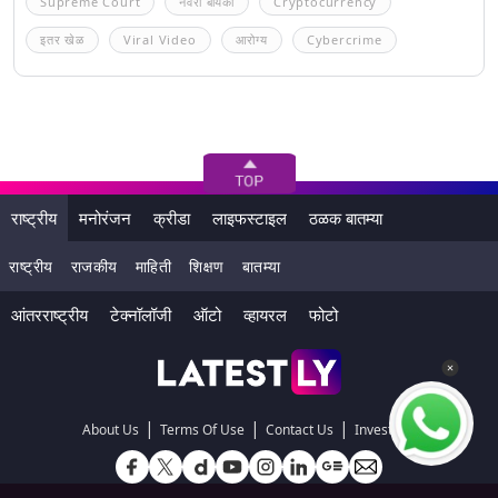
Supreme Court
नवरा बायको
Cryptocurrency
इतर खेळ
Viral Video
आरोग्य
Cybercrime
राष्ट्रीय
मनोरंजन
क्रीडा
लाइफस्टाइल
ठळक बातम्या
राष्ट्रीय
राजकीय
माहिती
शिक्षण
बातम्या
आंतरराष्ट्रीय
टेक्नॉलॉजी
ऑटो
व्हायरल
फोटो
|
|
|
About Us
Terms Of Use
Contact Us
Investors