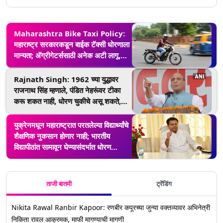
Maharashtra Bike Taxi Policy:
महाराष्ट्र सरकारकडून बाईक टॅक्सी धोरणाला
मान्यता; अ‍ॅग्रीगेटर्ससाठी अनेक अटी लागू,
100% इलेक्ट्रिक फ्लीट अनिवार्य
Rajnath Singh: 1962 च्या युद्धावर
राजनाथ सिंह म्हणाले, पंडित नेहरूंवर टीका
करू शकत नाही, धोरण चुकीचे असू शकते,
हेतू नाही
युक्रेनमधून महाराष्ट्रात परतलेल्या विद्यार्थ्यांचे
शैक्षणिक नुकसान होणार नाही; भारतीय
विद्यापीठांत सामावून घेण्यासंदर्भात धोरण
निश्चित होणार
ताजी बातमी
ट्रेंडिंग
Nikita Rawal Ranbir Kapoor: रणबीर कपूरच्या जुन्या वक्तव्यावर अभिनेत्री
निकिता रावल आक्रमक, माफी मागण्याची मागणी