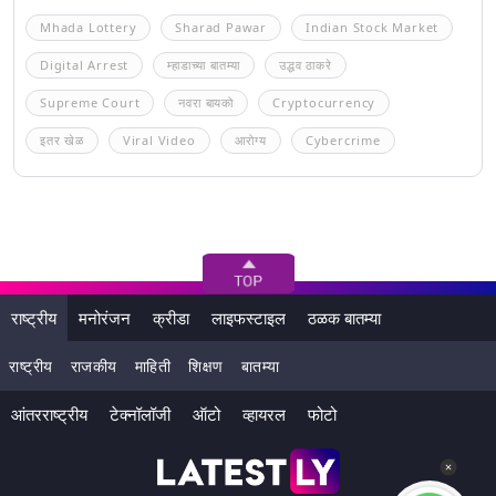
Mhada Lottery
Sharad Pawar
Indian Stock Market
Digital Arrest
म्हाडाच्या बातम्या
उद्धव ठाकरे
Supreme Court
नवरा बायको
Cryptocurrency
इतर खेळ
Viral Video
आरोग्य
Cybercrime
राष्ट्रीय
मनोरंजन
क्रीडा
लाइफस्टाइल
ठळक बातम्या
राष्ट्रीय
राजकीय
माहिती
शिक्षण
बातम्या
आंतरराष्ट्रीय
टेक्नॉलॉजी
ऑटो
व्हायरल
फोटो