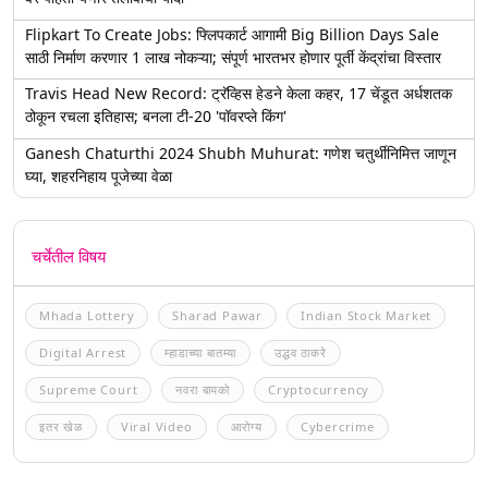
Flipkart To Create Jobs: फ्लिपकार्ट आगामी Big Billion Days Sale
साठी निर्माण करणार 1 लाख नोकऱ्या; संपूर्ण भारतभर होणार पूर्ती केंद्रांचा विस्तार
Travis Head New Record: ट्रॅव्हिस हेडने केला कहर, 17 चेंडूत अर्धशतक
ठोकून रचला इतिहास; बनला टी-20 'पॉवरप्ले किंग'
Ganesh Chaturthi 2024 Shubh Muhurat: गणेश चतुर्थीनिमित्त जाणून
घ्या, शहरनिहाय पूजेच्या वेळा
चर्चेतील विषय
Mhada Lottery
Sharad Pawar
Indian Stock Market
Digital Arrest
म्हाडाच्या बातम्या
उद्धव ठाकरे
Supreme Court
नवरा बायको
Cryptocurrency
इतर खेळ
Viral Video
आरोग्य
Cybercrime