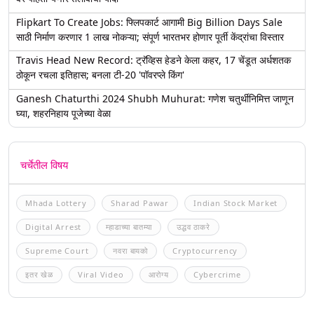
Flipkart To Create Jobs: फ्लिपकार्ट आगामी Big Billion Days Sale
साठी निर्माण करणार 1 लाख नोकऱ्या; संपूर्ण भारतभर होणार पूर्ती केंद्रांचा विस्तार
Travis Head New Record: ट्रॅव्हिस हेडने केला कहर, 17 चेंडूत अर्धशतक
ठोकून रचला इतिहास; बनला टी-20 'पॉवरप्ले किंग'
Ganesh Chaturthi 2024 Shubh Muhurat: गणेश चतुर्थीनिमित्त जाणून
घ्या, शहरनिहाय पूजेच्या वेळा
चर्चेतील विषय
Mhada Lottery
Sharad Pawar
Indian Stock Market
Digital Arrest
म्हाडाच्या बातम्या
उद्धव ठाकरे
Supreme Court
नवरा बायको
Cryptocurrency
इतर खेळ
Viral Video
आरोग्य
Cybercrime