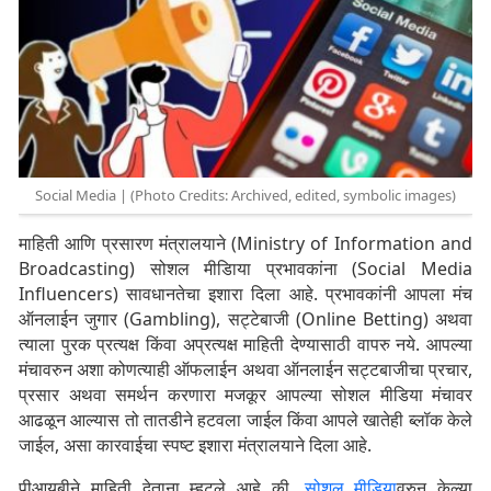
Social Media | (Photo Credits: Archived, edited, symbolic images)
माहिती आणि प्रसारण मंत्रालयाने (Ministry of Information and
Broadcasting) सोशल मीडिाया प्रभावकांना (Social Media
Influencers) सावधानतेचा इशारा दिला आहे. प्रभावकांनी आपला मंच
ऑनलाईन जुगार (Gambling), सट्टेबाजी (Online Betting) अथवा
त्याला पुरक प्रत्यक्ष किंवा अप्रत्यक्ष माहिती देण्यासाठी वापरु नये. आपल्या
मंचावरुन अशा कोणत्याही ऑफलाईन अथवा ऑनलाईन सट्टबाजीचा प्रचार,
प्रसार अथवा समर्थन करणारा मजकूर आपल्या सोशल मीडिया मंचावर
आढळून आल्यास तो तातडीने हटवला जाईल किंवा आपले खातेही ब्लॉक केले
जाईल, असा कारवाईचा स्पष्ट इशारा मंत्रालयाने दिला आहे.
पीआयबीने माहिती देताना म्हटले आहे की,
सोशल मीडिया
वरुन केल्या