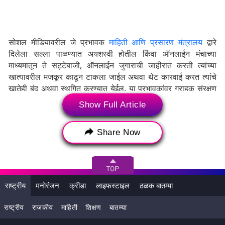
सोशल मीडियावरील जे प्रभावक
माहिती आणि प्रसारण मंत्रालय
द्वारे
दिलेला सल्ला पाळण्यात अयशस्वी होतील किंवा ऑनलाईन मंचाच्या
माध्यमातून ते सट्टेबाजी, ऑनलाईन जुगाराची जाहीरात करती त्यांच्या
खात्यावरील मजकूर काढून टाकला जाईल अथवा थेट कारवाई करत त्यांचे
खातेही बंद अथवा स्थगित करण्यात येईल. या प्रभावकांवर ग्राहक संरक्षण
कायदा, 2019 च्या तरतुदीनुसार कारवाई केली जाईल. त्यांच्यावर दंडात्मक
Show Full Article
कारवाईसुद्धा केली जाईल. (हेही वाचा,
I&B Ministry Advisory for
TV Channels: लोकांचे लक्ष विचलीत होईल अशी दृश्ये टाळा, माहिती
Share Now
आणि प्रसारण मंत्रालयाचा दूरचित्रवाहिन्यांना सल्ला
)
दरम्यान, या आधी, केंद्रीय ग्राहक संरक्षण प्राधिकरण (CCPA) ने 6 मार्च
2024 रोजी एक सूचनापत्र जारी केला होता. त्यामध्ये CCPA ने सेलिब्रिटी
आणि प्रभावशाली व्यक्तींकडून बेटिंग/जुगार प्लॅटफॉर्मच्या समर्थन आणि
राष्ट्रीय
मनोरंजन
क्रीडा
लाइफस्टाइल
ठळक बातम्या
त्यांच्या सट्टेबाजी क्रियाकलापांना प्रोत्साहन देण्यासाठी चिंता व्यक्त केली
होती. तसेच त्यांना सावधानतेचा इशारा देत म्हटले होते की, अशी कोणतीही
राष्ट्रीय
राजकीय
माहिती
शिक्षण
बातम्या
प्रत्यक्ष किंवा अप्रत्यक्ष जाहिरात किंवा समर्थन कठोर तपासणीच्या अधीन
असेल.