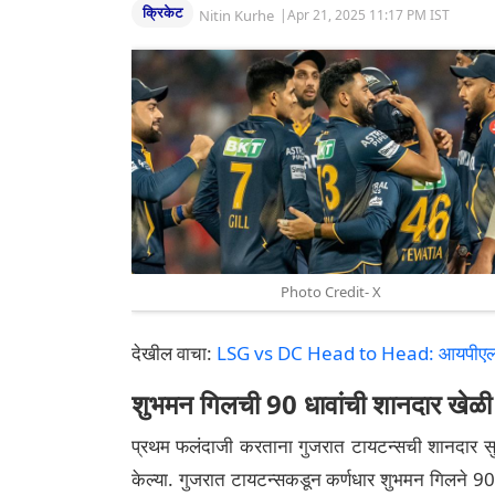
क्रिकेट
Nitin Kurhe
|
Apr 21, 2025 11:17 PM IST
Photo Credit- X
देखील वाचा:
LSG vs DC Head to Head: आयपीएलमध्ये क
शुभमन गिलची 90 धावांची शानदार खेळी
प्रथम फलंदाजी करताना गुजरात टायटन्सची शानदार सु
केल्या. गुजरात टायटन्सकडून कर्णधार शुभमन गिलने 90 ध