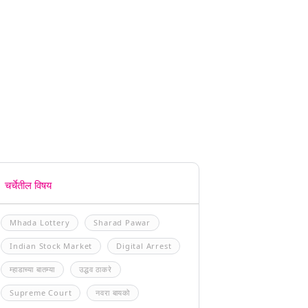
चर्चेतील विषय
Mhada Lottery
Sharad Pawar
Indian Stock Market
Digital Arrest
म्हाडाच्या बातम्या
उद्धव ठाकरे
Supreme Court
नवरा बायको