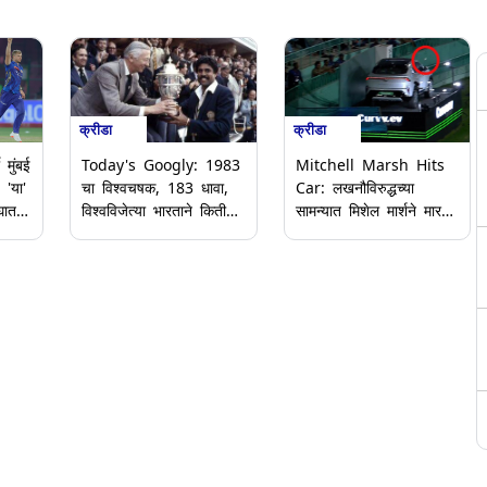
क्रीडा
क्रीडा
 मुंबई
Mitchell Marsh Hits
Today's Googly: 1983
 'या'
Car: लखनौविरुद्धच्या
चा विश्वचषक, 183 धावा,
घात
सामन्यात मिशेल मार्शने मारला
विश्वविजेत्या भारताने किती
5 लाखांचा षटकार; गाडीवर
षटकांत केला होता स्कोअर?
डेंट आला (Video)
आजच्या मजेदार गुगली
प्रश्नाचे उत्तर पहा