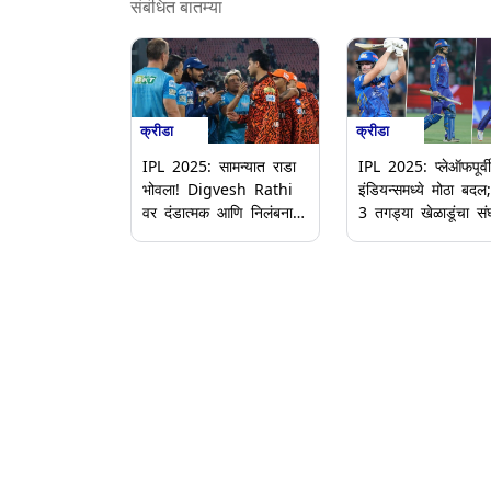
संबंधित बातम्या
क्रीडा
क्रीडा
IPL 2025: सामन्यात राडा
IPL 2025: प्लेऑफपूर्वी
भोवला! Digvesh Rathi
इंडियन्समध्ये मोठा बदल;
वर दंडात्मक आणि निलंबनाची
3 तगड्या खेळाडूंचा सं
कारवाई; Abhishek
प्रवेश
Sharma वरही लावला दंडा