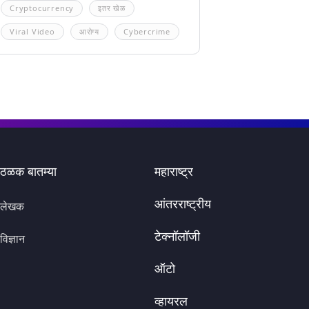
Cryptocurrency
इतर खेळ
Viral Video
आरोग्य
Cybercrime
ठळक बातम्या
महाराष्ट्र
आंतरराष्ट्रीय
लेखक
टेक्नॉलॉजी
विज्ञान
ऑटो
व्हायरल