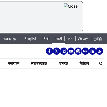
English
हिन्दी
मराठी
বাংলা
తెలుగు
தமிழ்
ाचा धोका: खडकवासला धरणातून मुठानदी पात्रात विसर्ग सुरु; नागरिकांना नदीपात्रात न उत
मनोरंजन
लाइफस्टाइल
व्हायरल
व्हिडिओ