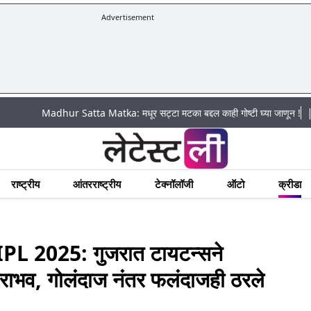
Advertisement
|
Madhur Satta Matka: मधूर सट्टा मटका बद्दल काही गोष्टी घ्या जाणून !
अचानक पूर
राष्ट्रीय
आंतरराष्ट्रीय
टेक्नॉलॉजी
ऑटो
क्रीडा
L 2025: गुजरात टायटन्सने
राभव, गोलंदाज नंतर फलंदाजही ठरले