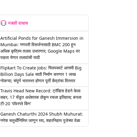
नक्की वाचाच
Artificial Ponds for Ganesh Immersion in
Mumbai: गणपती विसर्जनासाठी BMC 200 हून
अधिक कृत्रिम तलाव उभारणार; Google Maps वर
पाहता येणार तलावांची यादी
Flipkart To Create Jobs: फ्लिपकार्ट आगामी Big
Billion Days Sale साठी निर्माण करणार 1 लाख
नोकऱ्या; संपूर्ण भारतभर होणार पूर्ती केंद्रांचा विस्तार
Travis Head New Record: ट्रॅव्हिस हेडने केला
कहर, 17 चेंडूत अर्धशतक ठोकून रचला इतिहास; बनला
टी-20 'पॉवरप्ले किंग'
Ganesh Chaturthi 2024 Shubh Muhurat:
गणेश चतुर्थीनिमित्त जाणून घ्या, शहरनिहाय पूजेच्या वेळा