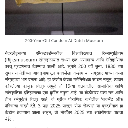
200-Year-Old Condom At Dutch Museum
नेदरलँड्सच्या अ‍ॅमस्टरडॅममधील विश्वविख्यात रिज्सम्युझियम
(Rijksmuseum) संग्रहालयात सध्या एक असामान्य आणि ऐतिहासिक
वस्तू प्रदर्शनात ठेवण्यात आली आहे. सुमारे 200 वर्षे जुना, 1830 च्या
सुमारास मेंढीच्या आतड्यापासून बनवलेला कंडोम या संग्रहालयाच्या कला
संग्रहाचा भाग बनला आहे. हा कंडोम केवळ गर्भनिरोधक साधन नसून, त्यावर
कोरलेल्या कामुक चित्रकलेमुळे तो 19व्या शतकातील सामाजिक आणि
सांस्कृतिक इतिहासाचा एक दुर्मीळ नमुना आहे. या कंडोमवर एका नन आणि
तीन धर्मगुरूंचे चित्र आहे, जे ग्रीक पौराणिक कथेतील ‘जजमेंट ऑफ
पॅरिस’चा संदर्भ देते. 3 जून 2025 पासून ‘सेफ सेक्स?’ या प्रदर्शनात हा
कंडोम ठेवण्यात आला असून, तो नोव्हेंबर 2025 च्या अखेरीपर्यंत पाहता
येईल.