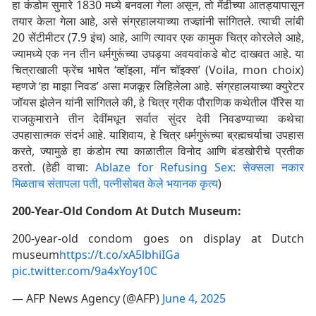
हा कंडोम सुमारे 1830 मध्ये बनवला गेला असून, तो मेंढीच्या आतड्यापासून
तयार केला गेला आहे, असे संग्रहालयाच्या तज्ज्ञांनी सांगितले. त्याची लांबी
20 सेंटीमीटर (7.9 इंच) आहे, आणि त्यावर एक कामुक चित्र कोरलेले आहे,
ज्यामध्ये एक नन तीन धर्मगुरूंच्या उघड्या अवयवांकडे बोट दाखवत आहे. या
चित्राखाली फ्रेंच भाषेत ‘व्हॉइला, मॉन चॉइक्स’ (Voila, mon choix)
म्हणजे ‘हा माझा निवड’ असा मजकूर लिहिलेला आहे. संग्रहालयाच्या क्युरेटर
जॉयस झेलेन यांनी सांगितले की, हे चित्र ग्रीक पौराणिक कथेतील पॅरिस या
राजकुमाराने तीन देवींमधून सर्वात सुंदर देवी निवडण्याच्या कथेचा
उपहासात्मक संदर्भ आहे. याशिवाय, हे चित्र धर्मगुरूंच्या ब्रह्मचर्याचा उपहास
करते, ज्यामुळे हा कंडोम त्या काळातील विनोद आणि बंडखोरीचे प्रतीक
ठरतो. (हेही वाचा:
Ablaze for Refusing Sex: सेक्सला नकार
मिळताच संतापला पती, पत्नीसोबत केले भयानक कृत्य
)
200-Year-Old Condom At Dutch Museum:
200-year-old condom goes on display at Dutch
museum
https://t.co/xA5lbhiIGa
pic.twitter.com/9a4xYoy10C
— AFP News Agency (@AFP)
June 4, 2025