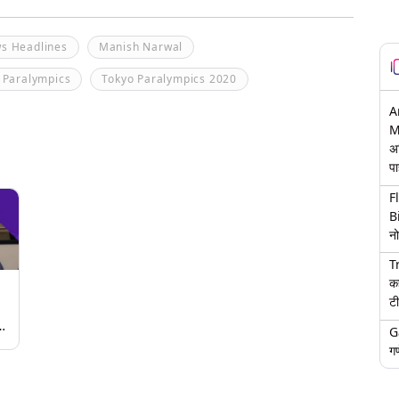
ws Headlines
Manish Narwal
 Paralympics
Tokyo Paralympics 2020
A
M
अ
पा
F
B
नो
T
क
टी
G
क
गण