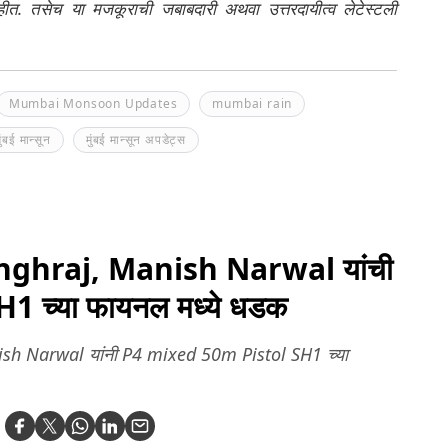
नाहीत. तसेच या मजकूराची जबाबदारी अथवा उत्तरदायीत्व लेटेस्टली
Mumbai Monsoon Updates
mumbai rain
ुंबई मान्सून
मुंबई मान्सून अपडेट्स
nghraj, Manish Narwal यांची
 च्या फायनल मध्ये धडक
sh Narwal यांनी P4 mixed 50m Pistol SH1 च्या