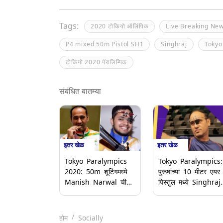
Tags:
2020 टोकियो ऑलिंपिक
Live Breaking Ne
P4 mixed 50m Pistol SH1
Singhraj
Tokyo
टोकियो 2020 पॅरालिम्पिक
संबंधित बातम्या
इतर खेळ
इतर खेळ
Tokyo Paralympics
Tokyo Paralympics:
2020: 50m शूटिंगमध्ये
पुरूषांच्या 10 मीटर एयर
Manish Narwal ची
पिस्तुल मध्ये Singhraj
सुवर्ण पदकाला गवसणी;
Adhana ला कांस्य पद
Singhraj ला रौप्य पदक
होम
Socially