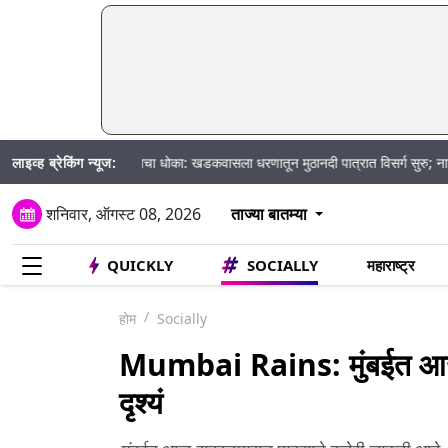
|
लाइव्ह ब्रेकिंग न्यूज:
अचानक पूराचा धोका: खडकवासला धरणातून मुठानदी पात्रात विसर्ग सुरु; नागरिकांना नदीप
शनिवार, ऑगस्ट 08, 2026
ताज्या बातम्या
QUICKLY
SOCIALLY
महाराष्ट्र
होम
Socially
Mumbai Rains: मुंबईत आज 
दृश्यं