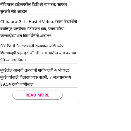
मीडियावर हॉटेलमधील व्हिडिओ व्हायरल; सायबर
सुरक्षेचे मोठे आव्हान
Chhapra Girls Hostel Video: छपरा विद्यार्थिनी
वसतिगृह रात्रीच्या भेटीवरून वाद, प्राचार्यांच्या
कारवाईविरोधात विद्यार्थिनींचे आंदोलन
DY Patil Dies: माजी राज्यपाल आणि ज्येष्ठ
शिक्षणमहर्षी पद्मश्री डॉ. डी. वाय. पाटील यांचे वयाच्या
90 व्या वर्षी निधन
मुंबईतील आजची तलावांची पाणीपातळी 4 ऑगस्ट:
मुंबईकरांसाठी दिलासादायक बातमी, 7 जलाशयांमध्ये
89.54 टक्के पाणीसाठा
READ MORE