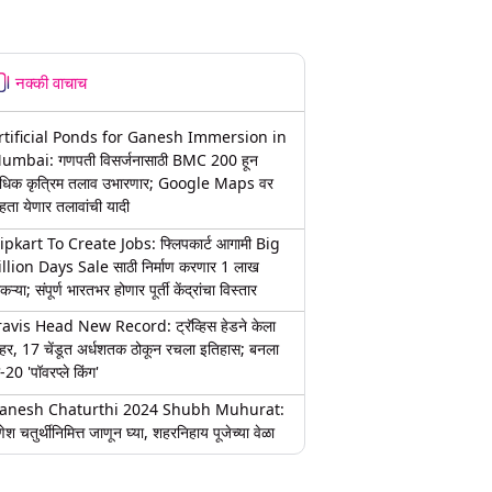
नक्की वाचाच
rtificial Ponds for Ganesh Immersion in
umbai: गणपती विसर्जनासाठी BMC 200 हून
धिक कृत्रिम तलाव उभारणार; Google Maps वर
हता येणार तलावांची यादी
lipkart To Create Jobs: फ्लिपकार्ट आगामी Big
illion Days Sale साठी निर्माण करणार 1 लाख
कऱ्या; संपूर्ण भारतभर होणार पूर्ती केंद्रांचा विस्तार
ravis Head New Record: ट्रॅव्हिस हेडने केला
हर, 17 चेंडूत अर्धशतक ठोकून रचला इतिहास; बनला
-20 'पॉवरप्ले किंग'
anesh Chaturthi 2024 Shubh Muhurat:
ेश चतुर्थीनिमित्त जाणून घ्या, शहरनिहाय पूजेच्या वेळा