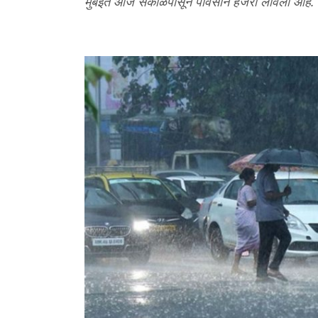
मुंबईत आज सकाळपासून पावसाने हजेरी लावली आहे. चुनाभ