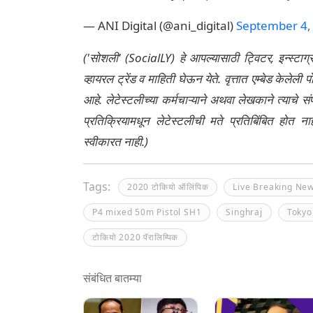
— ANI Digital (@ani_digital)
September 4,
('सोशली' (SocialLY) हे आपल्यासाठी ट्विटर, इन्स्टाग
व्हायरल ट्रेंड व माहिती घेऊन येते. वृत्तात एम्बेड केल
आहे. लेटेस्टलीच्या कर्मचाऱ्याने अथवा लेखकाने त्याचे स
प्रतिक्रियामधून लेटेस्टलीची मते प्रतिबिंबित होत 
स्वीकारत नाही.)
Tags:
2020 टोकियो ऑलिंपिक
Live Breaking Ne
P4 mixed 50m Pistol SH1
Singhraj
Tokyo
टोकियो 2020 पॅरालिम्पिक
संबंधित बातम्या