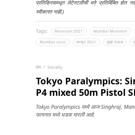
प्रतिक्रियामधून लेटेस्टलीची मते प्रतिबिंबित होत 
स्वीकारत नाही.)
Tags:
Monsoon 2021
Mumbai Monsoon
Mumbai rains
मान्सून 2021
मुंबई पाऊस
म
होम
Socially
Tokyo Paralympics: Si
P4 mixed 50m Pistol SH1
Tokyo Paralympics मध्ये आज Singhraj, Mani
फायनल मध्ये धडक मारली आहे.