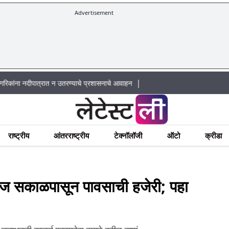
Advertisement
|
ात्रात न उतरण्याचे प्रशासनाचे आवाहन
राष्ट्रीय
आंतरराष्ट्रीय
टेक्नॉलॉजी
ऑटो
क्रीडा
सकाळपासून पावसाची हजेरी; पहा