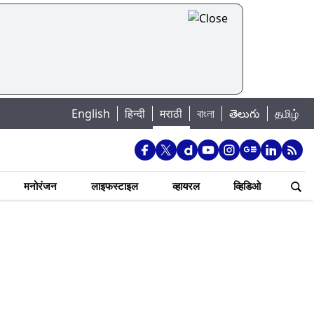
English
हिन्दी
मराठी
বাংলা
తెలుగు
தமிழ்
मनोरंजन
लाइफस्टाइल
व्हायरल
व्हिडिओ