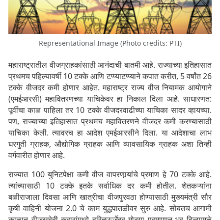
Representational Image (Photo credits: PTI)
महाराष्ट्रातील वीजग्राहकांसाठी आनंदाची बातमी आहे. राज्याच्या इतिहासात
प्रथमच पहिल्यावर्षी 10 टक्के आणि टप्प्याटप्प्याने कपात करीत, 5 वर्षांत 26
टक्के वीजदर कमी होणार आहेत. महाराष्ट्र राज्य वीज नियामक आयोगाने
(एमईआरसी) महावितरणच्या याचिकेवर हा निकाल दिला आहे. साधारणत:
पूर्वीचा काळ पाहिला तर 10 टक्के वीजदरवाढीच्या याचिका सादर व्हायच्या.
पण, राज्याच्या इतिहासात प्रथमच महावितरणने वीजदर कमी करण्यासाठी
याचिका केली. त्यावरच हा आदेश एमईआरसीने दिला. या आदेशाचा लाभ
घरगुती ग्राहक, औद्योगिक ग्राहक आणि व्यावसायिक ग्राहक अशा तिन्ही
वर्गवारीत होणार आहे.
राज्यात 100 युनिटपेक्षा कमी वीज वापरणार्‍यांचे प्रमाण हे 70 टक्के आहे.
त्यांच्यासाठी 10 टक्के इतके सर्वाधिक दर कमी होतील. शेतकऱ्यांना
बळीराजाला दिवसा आणि खात्रीचा वीजपुरवठा होण्यासाठी मुख्यमंत्री सौर
कृषी वाहिनी योजना 2.0 चे काम युद्धपातळीवर सुरु आहे. सोबतच आगामी
काळात वीजखरेदी करारांमध्ये हरितऊर्जेवर मोठ्या प्रमाणात भर दिल्यामुळे