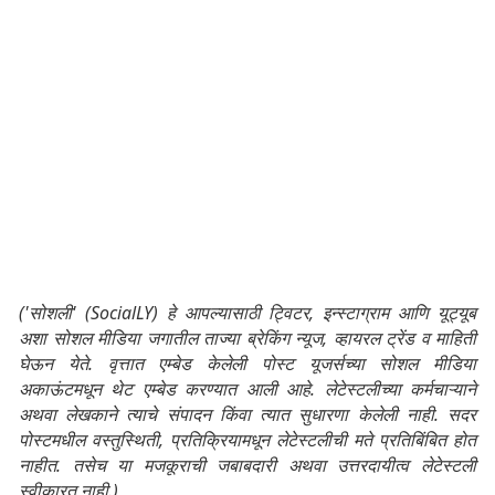
('सोशली' (SocialLY) हे आपल्यासाठी ट्विटर, इन्स्टाग्राम आणि यूट्यूब
अशा सोशल मीडिया जगातील ताज्या ब्रेकिंग न्यूज, व्हायरल ट्रेंड व माहिती
घेऊन येते. वृत्तात एम्बेड केलेली पोस्ट यूजर्सच्या सोशल मीडिया
अकाऊंटमधून थेट एम्बेड करण्यात आली आहे. लेटेस्टलीच्या कर्मचाऱ्याने
अथवा लेखकाने त्याचे संपादन किंवा त्यात सुधारणा केलेली नाही. सदर
पोस्टमधील वस्तुस्थिती, प्रतिक्रियामधून लेटेस्टलीची मते प्रतिबिंबित होत
नाहीत. तसेच या मजकूराची जबाबदारी अथवा उत्तरदायीत्व लेटेस्टली
स्वीकारत नाही.)