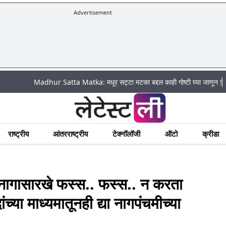
Advertisement
|
Madhur Satta Matka: मधूर सट्टा मटका बद्दल काही गोष्टी घ्या जाणून !
अचानक पू
राष्ट्रीय
आंतरराष्ट्रीय
टेक्नॉलॉजी
ऑटो
क्रीडा
ासारखे फस्स.. फस्स.. न करता
या माध्यमातूनही द्या नागपंचमीच्या