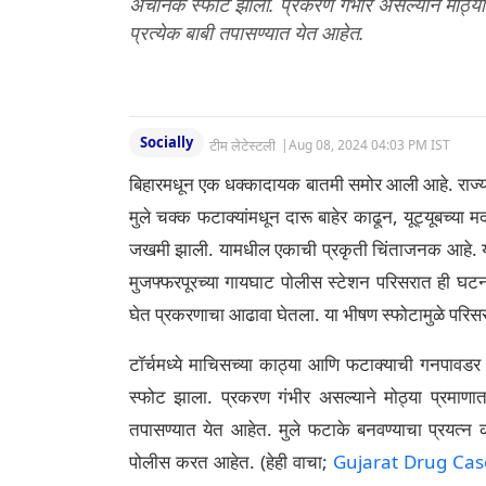
अचानक स्फोट झाला. प्रकरण गंभीर असल्याने मोठ्
प्रत्येक बाबी तपासण्यात येत आहेत.
Socially
टीम लेटेस्टली
|
Aug 08, 2024 04:03 PM IST
बिहारमधून एक धक्कादायक बातमी समोर आली आहे. राज्यात
मुले चक्क फटाक्यांमधून दारू बाहेर काढून, यूट्यूबच्या
जखमी झाली. यामधील एकाची प्रकृती चिंताजनक आहे. या स
मुजफ्फरपूरच्या गायघाट पोलीस स्टेशन परिसरात ही घ
घेत प्रकरणाचा आढावा घेतला. या भीषण स्फोटामुळे परिस
टॉर्चमध्ये माचिसच्या काठ्या आणि फटाक्याची गनपावडर
स्फोट झाला. प्रकरण गंभीर असल्याने मोठ्या प्रमा
तपासण्यात येत आहेत. मुले फटाके बनवण्याचा प्रयत्न
पोलीस करत आहेत. (हेही वाचा;
Gujarat Drug Case: 