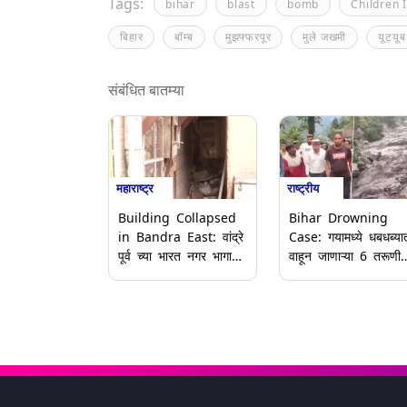
Tags:
bihar
blast
bomb
Children 
बिहार
बॉम्ब
मुझफ्फरपूर
मुले जखमी
यूट्यू
संबंधित बातम्या
महाराष्ट्र
राष्ट्रीय
Building Collapsed
Bihar Drowning
in Bandra East: वांद्रे
Case: गयामध्ये धबधब्या
पूर्व च्या भारत नगर भागात
वाहून जाणाऱ्या 6 तरूणी
इमारतीचा भाग कोसळला;
थोडक्यात बचावल्या; पर्य
12 जणांची सुटका करण्यात
आले मदतीला धावून
यश
(Video)