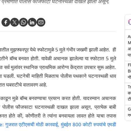
या प्रमाणात पोलीस फौजफाटा घटनास्थळी दाखल झाला असून,
A
M
अ
ील मुझफ्फरपूर येथे स्फोटामुळे 5 मुले गंभीर जखमी झाली आहेत. ही
पा
 मदतीने बॉम्ब बनवत होती. यावेळी अचानक झालेल्या या स्फोटात 5 मुले
F
र्व मुलांवर स्थानिक प्राथमिक आरोग्य केंद्रात उपचार सुरू आहेत.
B
टना घडली. घटनेची माहिती मिळताच पोलीस पथकाने घटनास्थळी धाव
नो
रात घबराटीचे वातावरण आहे.
T
क
 काढून मुळे बॉम्ब बनवण्याचा प्रयत्न करत होती. यादरम्यान अचानक
टी
णात पोलीस फौजफाटा घटनास्थळी दाखल झाला असून, प्रत्येक बाबी
G
गण
 करत होते की, कोणीतरी ते त्यांना बनवायला लावत होते याचा तपास
गुजरात एटीएसची मोठी कारवाई, मुंबईत 800 कोटी रुपयांचे एमडी