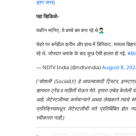
ड्रग जप्त
)
पहा व्हिडिओ-
यकीन मानिए..ये बच्चे बम बना रहे थे🤦🏻‍♂️
चेहरे पर बर्नहील क्रीम और हाथ में बिस्किट. मामला बिह
रहे थे. जोरदार धमाके के बाद कुछ ऐसी हालत हो गई.
#Bi
— NDTV India (@ndtvindia)
August 8, 202
('सोशली' (SocialLY) हे आपल्यासाठी ट्विटर, इन्स्टाग
व्हायरल ट्रेंड व माहिती घेऊन येते. वृत्तात एम्बेड केल
आहे. लेटेस्टलीच्या कर्मचाऱ्याने अथवा लेखकाने त्याचे स
प्रतिक्रियामधून लेटेस्टलीची मते प्रतिबिंबित होत 
स्वीकारत नाही.)