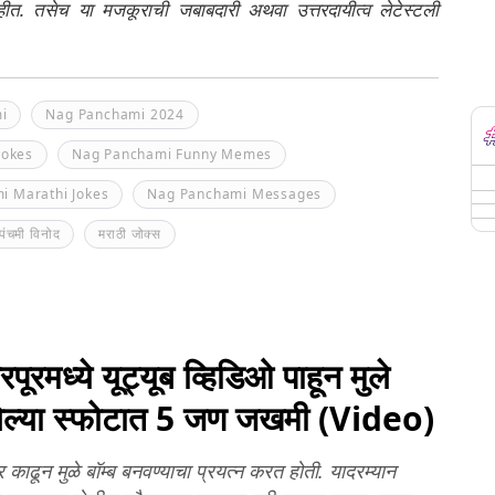
नाहीत. तसेच या मजकूराची जबाबदारी अथवा उत्तरदायीत्व लेटेस्टली
i
Nag Panchami 2024
Jokes
Nag Panchami Funny Memes
i Marathi Jokes
Nag Panchami Messages
पंचमी विनोद
मराठी जोक्स
रमध्ये यूट्यूब व्हिडिओ पाहून मुले
लेल्या स्फोटात 5 जण जखमी (Video)
 काढून मुळे बॉम्ब बनवण्याचा प्रयत्न करत होती. यादरम्यान