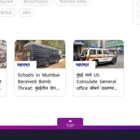
Injured
Muzaffarpur
Youtube video
ब व्हिडिओ
स्फोट
महाराष्ट्र
महाराष्ट्र
Schools in Mumbai
मुंबई मध्ये US
त
Received Bomb
Consulate General
Threat: मुंबईतील दोन
office बॉम्बने उडवण्याची
टक
आंतरराष्ट्रीय शाळांना
धमकी; गुन्हा दाखल
बॉम्बस्फोटाची धमकी