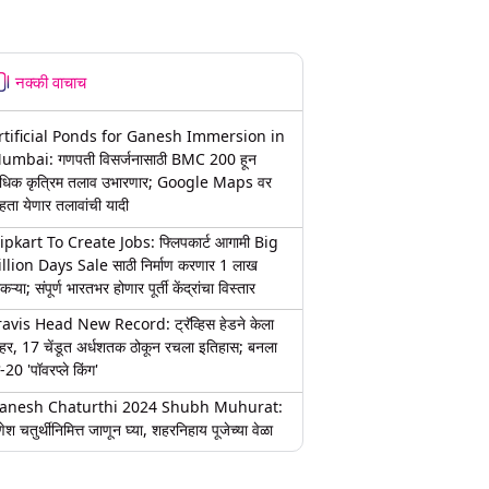
नक्की वाचाच
rtificial Ponds for Ganesh Immersion in
umbai: गणपती विसर्जनासाठी BMC 200 हून
धिक कृत्रिम तलाव उभारणार; Google Maps वर
हता येणार तलावांची यादी
lipkart To Create Jobs: फ्लिपकार्ट आगामी Big
illion Days Sale साठी निर्माण करणार 1 लाख
कऱ्या; संपूर्ण भारतभर होणार पूर्ती केंद्रांचा विस्तार
ravis Head New Record: ट्रॅव्हिस हेडने केला
हर, 17 चेंडूत अर्धशतक ठोकून रचला इतिहास; बनला
-20 'पॉवरप्ले किंग'
anesh Chaturthi 2024 Shubh Muhurat:
ेश चतुर्थीनिमित्त जाणून घ्या, शहरनिहाय पूजेच्या वेळा