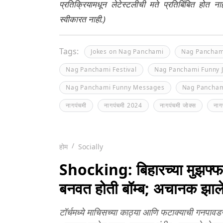
प्रतिक्रियामधून लेटेस्टलीची मते प्रतिबिंबित होत 
स्वीकारत नाही.)
Tags:
Jokes on Nag Panchami
Nag Pancham
Nag Panchami Festival
Nag Panchami Funny 
Nag Panchami Funny Messages
Nag Pancham
नागपंचमी
नागपंचमी 2024
नागपंचमी जोक्स
नाग
होम
Socially
Shocking: बिहारच्या मुझफ्फरपू
बनवत होती बॉम्ब; अचानक झा
टॉर्चमध्ये माचिसच्या काठ्या आणि फटाक्याची गनपावडर