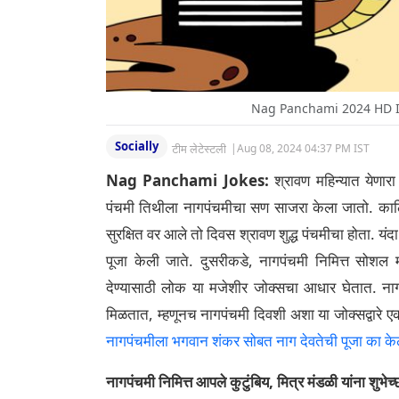
Nag Panchami 2024 HD Im
Socially
टीम लेटेस्टली
|
Aug 08, 2024 04:37 PM IST
Nag Panchami Jokes:
श्रावण महिन्यात येणारा
पंचमी तिथीला नागपंचमीचा सण साजरा केला जातो. कालि
सुरक्षित वर आले तो दिवस श्रावण शुद्ध पंचमीचा होता. 
पूजा केली जाते. दुसरीकडे, नागपंचमी निमित्त सोशल 
देण्यासाठी लोक या मजेशीर जोक्सचा आधार घेतात. नाग
मिळतात, म्हणूनच नागपंचमी दिवशी अशा या जोक्सद्वारे एकम
नागपंचमीला भगवान शंकर सोबत नाग देवतेची पूजा का केल
नागपंचमी निमित्त आपले कुटुंबिय, मित्र मंडळी यांना शुभे