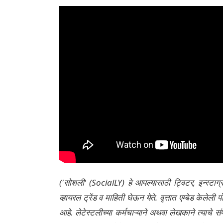
('सोशली' (SocialLY) हे आपल्यासाठी ट्विटर, इन्स्टाग
व्हायरल ट्रेंड व माहिती घेऊन येते. वृत्तात एम्बेड केल
आहे. लेटेस्टलीच्या कर्मचाऱ्याने अथवा लेखकाने त्याचे स