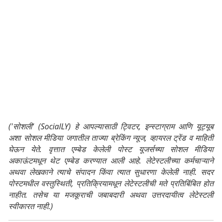
('सोशली' (SocialLY) हे आपल्यासाठी ट्विटर, इन्स्टाग्राम आणि यूट्यूब
अशा सोशल मीडिया जगातील ताज्या ब्रेकिंग न्यूज, व्हायरल ट्रेंड व माहिती
घेऊन येते. वृत्तात एम्बेड केलेली पोस्ट यूजर्सच्या सोशल मीडिया
अकाऊंटमधून थेट एम्बेड करण्यात आली आहे. लेटेस्टलीच्या कर्मचाऱ्याने
अथवा लेखकाने त्याचे संपादन किंवा त्यात सुधारणा केलेली नाही. सदर
पोस्टमधील वस्तुस्थिती, प्रतिक्रियामधून लेटेस्टलीची मते प्रतिबिंबित होत
नाहीत. तसेच या मजकूराची जबाबदारी अथवा उत्तरदायीत्व लेटेस्टली
स्वीकारत नाही.)