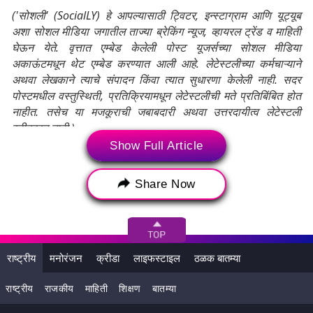
('सोशली' (SocialLY) हे आपल्यासाठी ट्विटर, इन्स्टाग्राम आणि यूट्यूब
अशा सोशल मीडिया जगातील ताज्या ब्रेकिंग न्यूज, व्हायरल ट्रेंड व माहिती
घेऊन येते. वृत्तात एम्बेड केलेली पोस्ट यूजर्सच्या सोशल मीडिया
अकाऊंटमधून थेट एम्बेड करण्यात आली आहे. लेटेस्टलीच्या कर्मचाऱ्याने
अथवा लेखकाने त्याचे संपादन किंवा त्यात सुधारणा केलेली नाही. सदर
पोस्टमधील वस्तुस्थिती, प्रतिक्रियामधून लेटेस्टलीची मते प्रतिबिंबित होत
नाहीत. तसेच या मजकूराची जबाबदारी अथवा उत्तरदायीत्व लेटेस्टली
स्वीकारत नाही.)
Show Full Article
Tags:
अजगर
अजगर व्हिडिओ
अजगर व्हिडिओ व्हायरल
Share Now
उत्तर प्रदेश
प्रयागराज
Python
Snake video
Python Video
राष्ट्रीय
मनोरंजन
क्रीडा
लाइफस्टाइल
ठळक बातम्या
राष्ट्रीय
राजकीय
माहिती
शिक्षण
बातम्या