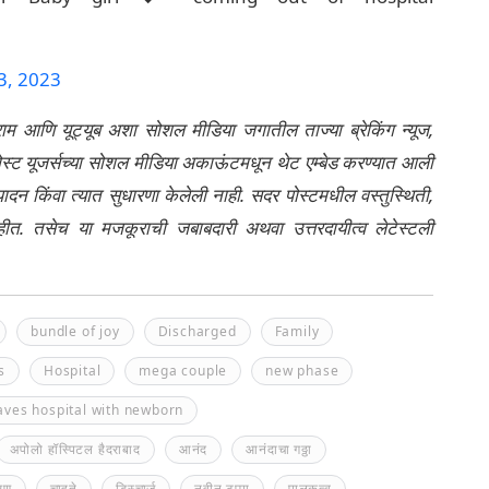
3, 2023
्राम आणि यूट्यूब अशा सोशल मीडिया जगातील ताज्या ब्रेकिंग न्यूज,
ेली पोस्ट यूजर्सच्या सोशल मीडिया अकाऊंटमधून थेट एम्बेड करण्यात आली
ंपादन किंवा त्यात सुधारणा केलेली नाही. सदर पोस्टमधील वस्तुस्थिती,
नाहीत. तसेच या मजकूराची जबाबदारी अथवा उत्तरदायीत्व लेटेस्टली
bundle of joy
Discharged
Family
s
Hospital
mega couple
new phase
ves hospital with newborn
अपोलो हॉस्पिटल हैदराबाद
आनंद
आनंदाचा गठ्ठा
चरण
चाहते
डिस्चार्ज
नवीन टप्पा
पालकत्व