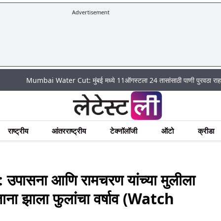
Advertisement
ai Water Cut: मुंबई मध्ये 11ऑगस्टला 24 तासांसाठी पाणी पुरवठा राहणार बंद; पहा कुठ
राष्ट्रीय
आंतरराष्ट्रीय
टेक्नॉलॉजी
ऑटो
क्रीडा
ासना आणि रामचरण यांच्या मुलीला
ाताना झाला फुलांचा वर्षाव (Watch