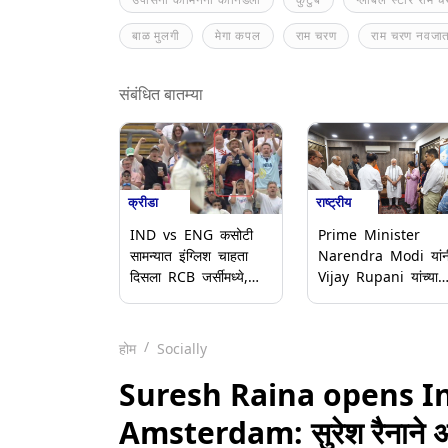
बाळ मुलगी
मेगा कपल
राम चरण
राम चरण नवजा
संबंधित बातम्या
क्रीडा
राष्ट्रीय
IND vs ENG कसोटी
Prime Minister
सामन्यात इंग्लिश चाहता
Narendra Modi यांन
दिसला RCB जर्सीमध्ये,
Vijay Rupani यांच्या
फोटो सोशळ मीडियावर
कुटुंबियांची भेट घेत व्यक्
व्हायरल
केला शोक
होम
Socially
Suresh Raina opens In
Amsterdam: सुरेश रैनाने अ