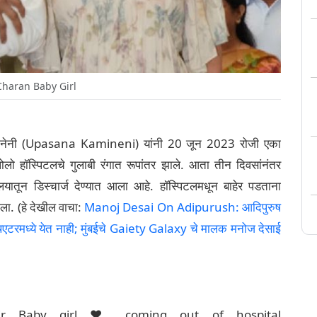
haran Baby Girl
िनेनी (Upasana Kamineni) यांनी 20 जून 2023 रोजी एका
अपोलो हॉस्पिटलचे गुलाबी रंगात रूपांतर झाले. आता तीन दिवसांनंतर
ालयातून डिस्चार्ज देण्यात आला आहे. हॉस्पिटलमधून बाहेर पडताना
केला. (हे देखील वाचा:
Manoj Desai On Adipurush: आदिपुरुष
 थिएटरमध्ये येत नाही; मुंबईचे Gaiety Galaxy चे मालक मनोज देसाई
r Baby girl ❤️ coming out of hospital