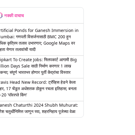
नक्की वाचाच
rtificial Ponds for Ganesh Immersion in
umbai: गणपती विसर्जनासाठी BMC 200 हून
धिक कृत्रिम तलाव उभारणार; Google Maps वर
हता येणार तलावांची यादी
lipkart To Create Jobs: फ्लिपकार्ट आगामी Big
illion Days Sale साठी निर्माण करणार 1 लाख
कऱ्या; संपूर्ण भारतभर होणार पूर्ती केंद्रांचा विस्तार
ravis Head New Record: ट्रॅव्हिस हेडने केला
हर, 17 चेंडूत अर्धशतक ठोकून रचला इतिहास; बनला
-20 'पॉवरप्ले किंग'
anesh Chaturthi 2024 Shubh Muhurat:
ेश चतुर्थीनिमित्त जाणून घ्या, शहरनिहाय पूजेच्या वेळा