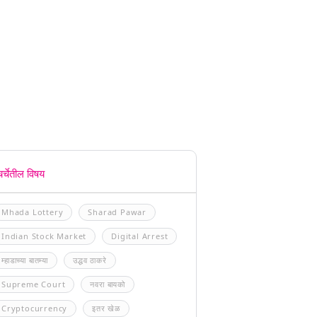
चर्चेतील विषय
Mhada Lottery
Sharad Pawar
Indian Stock Market
Digital Arrest
म्हाडाच्या बातम्या
उद्धव ठाकरे
Supreme Court
नवरा बायको
Cryptocurrency
इतर खेळ