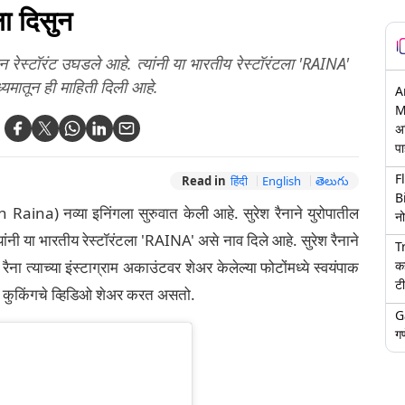
ला दिसुन
रेस्टॉरंट उघडले आहे. त्यांनी या भारतीय रेस्टॉरंटला 'RAINA'
्यमातून ही माहिती दिली आहे.
A
M
अ
पा
F
Read in
हिंदी
English
తెలుగు
B
 Raina) नव्या इनिंगला सुरुवात केली आहे. सुरेश रैनाने युरोपातील
नो
नी या भारतीय रेस्टॉरंटला 'RAINA' असे नाव दिले आहे. सुरेश रैनाने
T
क
ैना त्याच्या इंस्टाग्राम अकाउंटवर शेअर केलेल्या फोटोंमध्ये स्वयंपाक
टी
 कुकिंगचे व्हिडिओ शेअर करत असतो.
G
गण