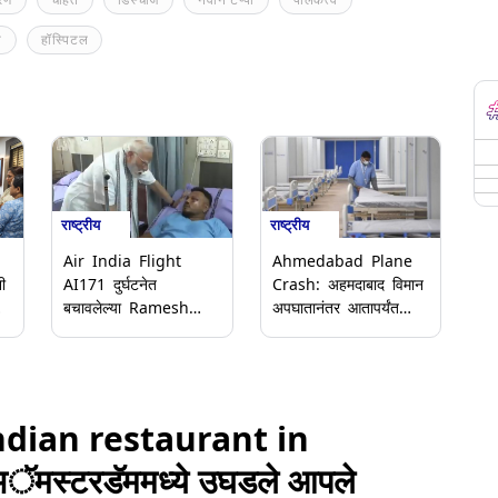
त
हॉस्पिटल
राष्ट्रीय
राष्ट्रीय
Air India Flight
Ahmedabad Plane
ी
AI171 दुर्घटनेत
Crash: अहमदाबाद विमान
बचावलेल्या Ramesh
अपघातानंतर आतापर्यंत
त
Vishwaskumar ची
तब्बल 265 मृतदेह सिव्हिल
पीएम नरेंद्र मोदी यांनी
हॉस्पिटलमध्ये आणण्यात
केली हॉस्पिटल मध्ये
आले; पोलीस अधिकाऱ्याची
विचारपूस (Watch
माहिती
Video)
dian restaurant in
ॅमस्टरडॅममध्ये उघडले आपले