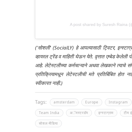
A post shared by Suresh Raina (
('सोशली' (SocialLY) हे आपल्यासाठी ट्विटर, इन्स्टाग
व्हायरल ट्रेंड व माहिती घेऊन येते. वृत्तात एम्बेड केल
आहे. लेटेस्टलीच्या कर्मचाऱ्याने अथवा लेखकाने त्याचे स
प्रतिक्रियामधून लेटेस्टलीची मते प्रतिबिंबित होत 
स्वीकारत नाही.)
Tags:
amsterdam
Europe
Instagram
Team India
अॅमस्टरडॅम
इन्स्टाग्राम
टीम इ
सोशल मीडिया