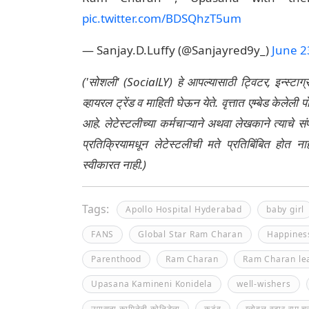
pic.twitter.com/BDSQhzT5um
— Sanjay.D.Luffy (@Sanjayred9y_)
June 2
('सोशली' (SocialLY) हे आपल्यासाठी ट्विटर, इन्स्टाग
व्हायरल ट्रेंड व माहिती घेऊन येते. वृत्तात एम्बेड केल
आहे. लेटेस्टलीच्या कर्मचाऱ्याने अथवा लेखकाने त्याचे स
प्रतिक्रियामधून लेटेस्टलीची मते प्रतिबिंबित होत 
स्वीकारत नाही.)
Tags:
Apollo Hospital Hyderabad
baby girl
FANS
Global Star Ram Charan
Happines
Parenthood
Ram Charan
Ram Charan lea
Upasana Kamineni Konidela
well-wishers
उपासना कामिनेनी कोनिडेला
कुटुंब
ग्लोबल स्टार राम 