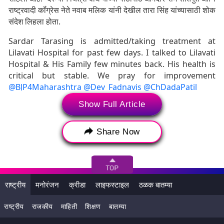
राष्ट्रवादी कॉंग्रेस नेते नवाब मलिक यांनी देखील तारा सिंह यांच्यासाठी शोक
संदेश लिहला होता.
Sardar Tarasing is admitted/taking treatment at
Lilavati Hospital for past few days. I talked to Lilavati
Hospital & His Family few minutes back. His health is
critical but stable. We pray for improvement
@BJP4Maharashtra
@Dev_Fadnavis
@ChDadaPatil
Show Full Article
— Kirit Somaiya (@KiritSomaiya)
September 2, 2020
सरदार तारासिंह हे महाराष्ट्राचे माजी आमदार होते. मुंबईतील मुलुंड
Share Now
विधानसभा मतदार संघाचे त्यांनी आमदार म्हणून प्रतिनिधित्त्व केले होते.
2018 साली त्यांनी तत्कालीन मुख्यमंत्री देवेंद्र फडणवीस यांच्या
सांगण्यावरून नांदेड च्या सचखंड गुरुद्वारा बोर्ड च्या अध्यक्ष पदाचा राजीनामा
देखील दिला होता. मागील वर्षी सरदार तारा सिंह यांचा मुलगा रणजित सिंह
याला मुंबई पोलिसांनी पीएमसी बॅंक घोटाळा प्रकरणामध्ये अटक केली होती.
राष्ट्रीय
मनोरंजन
क्रीडा
लाइफस्टाइल
ठळक बातम्या
राष्ट्रीय
राजकीय
माहिती
शिक्षण
बातम्या