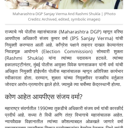
Maharashtra DGP Sanjay Verma And Rashmi Shukla | (Photo
Credits: Archived, edited, symbolic images)
राज्याचे नवे पोलीस महासंचालक (Maharashtra DGP) म्हणून वरिष्ठ
आयपीएस अधिकारी संजय कुमार वर्मा (IPS Sanjay Verma) यांची
नियुक्ती करण्यात आली आहे. काँग्रेस पक्षाने तक्रार दाखल केल्यानंतर
निवडणूक आयोगाने (Election Commission) सोमवारी शुक्ला
(Rashmi Shukla) यांना त्यांच्या पदावरून हटवले. त्यांच्या
हकालपट्टीनंतर, मुंबई पोलीस आयुक्त विवेक फणसाळकर यांनी वर्मा यांची
अधिकृत नियुक्ती होईपर्यंत पोलीस महासंचालक म्हणून अतिरिक्त कार्यभार
स्वीकारला होता. दरम्यान, शुक्ला यांच्या नियुक्तीवर राजकीय वर्तुळात
जोरदार आरोप-प्रत्यारोप झाले होते. ज्यामुळे त्या चर्चेच्या केंद्रस्थानी होत्या.
कोण आहेत आयपीएस संजय वर्मा?
महाराष्ट्र संवर्गातील 1990च्या तुकडीचे अधिकारी संजय वर्मा यांची कारकीर्द
प्रदीर्घ आहे. सध्या ते विधी आणि तंत्र विभागाचे महासंचालक आहेत.
न्यायवैद्यक विज्ञानातील त्यांच्या कौशल्याबद्दल ओळखले जाणारे वर्मा
महाराष्ट्राच्या न्यायवैद्यक विज्ञान प्रयोगशाळांवर देखरेख ठेवतात. जिथे त्यांनी