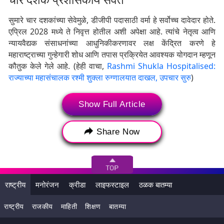
सुमारे चार दशकांच्या सेवेमुळे, डीजीपी पदासाठी वर्मा हे सर्वोच्च दावेदार होते.
एप्रिल 2028 मध्ये ते निवृत्त होतील अशी अपेक्षा आहे. त्यांचे नेतृत्व आणि
न्यायवैद्यक संसाधनांच्या आधुनिकीकरणावर लक्ष केंद्रित करणे हे
महाराष्ट्राच्या गुन्हेगारी शोध आणि तपास प्रक्रियेत आवश्यक योगदान म्हणून
कौतुक केले गेले आहे. (हेही वाचा,
Rashmi Shukla Hospitalised:
राज्याच्या महासंचालक रश्मी शुक्ला रुग्णालयात दाखल, उपचार सुरु
)
रश्मी शुक्ला यांच्या बदलीचे निवडणूक आयोगाचे
Show Full Article
निर्देश
Share Now
महाराष्ट्रात पार पडत असलेल्या विधानसभा निवडणूक 2024 साठी येत्या
20 नोव्हेंबर रोजी मतदान पार पडत आहे. या पार्श्वभूमीवर काँग्रेससह इतर
राजकीय पक्षांच्या तक्रारींचा हवाला देत निवडणूक आयोगाने
रश्मी शुक्ला
यांची बदली करण्याचे निर्देश महाराष्ट्र सरकारला दिले. निवडणूक आयोगाच्या
निर्देशांचा उद्देश तटस्थता सुनिश्चित करणे आणि निवडणुकीच्या काळात
राष्ट्रीय
मनोरंजन
क्रीडा
लाइफस्टाइल
ठळक बातम्या
कायद्याच्या अंमलबजावणीतील संभाव्य प्रभाव टाळणे हा होता. आयपीएस
संजय वर्मा यांची महाराष्ट्राचे डीजीपी म्हणून झालेली नियुक्ती ही
राष्ट्रीय
राजकीय
माहिती
शिक्षण
बातम्या
निवडणुकीच्या पार्श्वभूमीवर अतिशय महत्त्वाची मानली जात आहे.