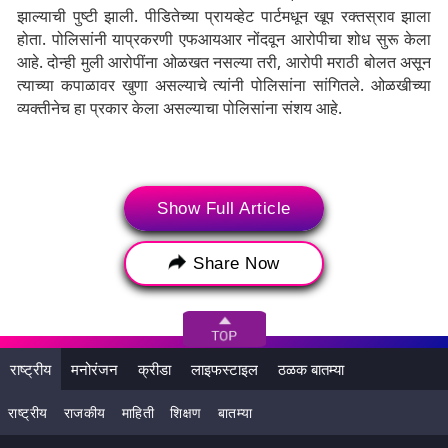
झाल्याची पुष्टी झाली. पीडितेच्या प्रायव्हेट पार्टमधून खूप रक्तस्राव झाला
होता. पोलिसांनी याप्रकरणी एफआयआर नोंदवून आरोपीचा शोध सुरू केला
आहे. दोन्ही मुली आरोपींना ओळखत नसल्या तरी, आरोपी मराठी बोलत असून
त्याच्या कपाळावर खुणा असल्याचे त्यांनी पोलिसांना सांगितले. ओळखीच्या
व्यक्तीनेच हा प्रकार केला असल्याचा पोलिसांना संशय आहे.
Show Full Article
Share Now
राष्ट्रीय
मनोरंजन
क्रीडा
लाइफस्टाइल
ठळक बातम्या
राष्ट्रीय
राजकीय
माहिती
शिक्षण
बातम्या
Tags:
Rape
Younger Sister
Nagpur