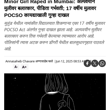
Minor Girl Raped in Mumbai: अल्पवयीन
मुलीवर बलात्कार, पीडिता गर्भवती; 17 वर्षीय मुलावर
POCSO कायद्याखाली गुन्हा दाखल
मुलुंड येथील नामांकीत विद्यालयात शिकणाऱ्या एका 17 वर्षीय मुलावर
POCSO Act अंतर्गत गुन्हा दाखल झाला आहे. अल्पवयीन मुलीवर
बलात्कार करुन तिस गर्भवती केल्याचा त्याच्यावर आरोप आहे.
पोलिसांनी त्यास अटक करुन डोंगरी येथील बालसुधारगृहात पाठवले
आहे.
Annasaheb Chavare अण्णासाहेब चवरे
|
Jun 12, 2025 08:53 AM IST
A+
A-