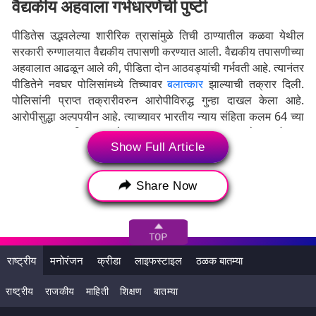
वैद्यकीय अहवाला गर्भधारणेची पुष्टी
पीडितेस उद्भवलेल्या शारीरिक त्रासांमुळे तिची ठाण्यातील कळवा येथील
सरकारी रुग्णालयात वैद्यकीय तपासणी करण्यात आली. वैद्यकीय तपासणीच्या
अहवालात आढळून आले की, पीडिता दोन आठवड्यांची गर्भवती आहे. त्यानंतर
पीडितेने नवघर पोलिसांमध्ये तिच्यावर
बलात्कार
झाल्याची तक्रार दिली.
पोलिसांनी प्राप्त तक्रारीवरुन आरोपीविरुद्ध गुन्हा दाखल केला आहे.
आरोपीसुद्धा अल्पपयीन आहे. त्याच्यावर भारतीय न्याय संहिता कलम 64 च्या
कलम 12,4 आणि 8 अन्वये गुन्हा दाखल करण्यात आला आहे. त्यासोबतच
Show Full Article
बालकांवरील लैंगिक अत्याचार रोखण्यासाठी आणलेल्या पॉक्सो कायद्यान्वये
देखील गुनाहा दाखल झाला आहे. पोलिसांनी आरोपीस ताब्यात घेतले असून
त्यास डोंगरी येथील बालसुधारगृहात पाठविण्यात आले आहे. (हेही वाचा
Share Now
-
Mumbai Shocker: मुंबई अल्पवयीन मुलीचा अ‍ॅप बेस्ड कॅबच्या
चालकाकडून विनयभंग; शाळेतून घरी जाताना सोडलं निर्जन स्थळी
)
अल्पवयीन मुलांमध्ये, खास करुन भिन्नलिंही मुलांमध्ये निर्माण होणारे भावबंद
हा सामाजिक दृष्ट्या अतिशय महत्त्वाचा आणि नाजूक विषय आहे.
राष्ट्रीय
मनोरंजन
क्रीडा
लाइफस्टाइल
ठळक बातम्या
व्यक्तिस्वातंत्र्याचा मुद्दा गृहीत धरला तरीसुद्धा असे संबंध जेव्हा शारीरिक
संबंधापर्यंत जातात तेव्हा ते अनेकदा कायद्याच्या चौकटीत गुन्हा ठरु शकतात.
राष्ट्रीय
राजकीय
माहिती
शिक्षण
बातम्या
भारतीय कायद्यानुसार, 18 वर्षांखालील मुलींच्या संमतीनेही झालेला लैंगिक