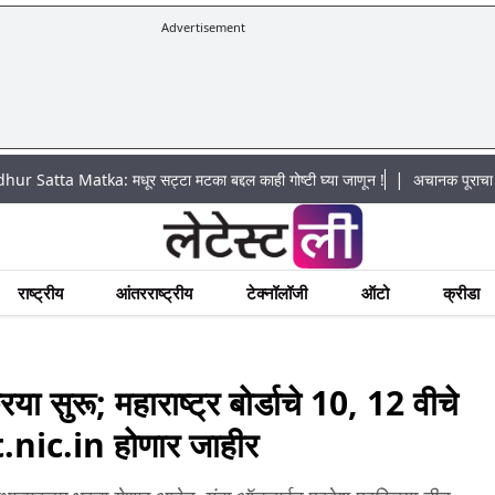
Advertisement
|
atka: मधूर सट्टा मटका बद्दल काही गोष्टी घ्या जाणून !
अचानक पूराचा धोका: खडकवा
राष्ट्रीय
आंतरराष्ट्रीय
टेक्नॉलॉजी
ऑटो
क्रीडा
 सुरू; महाराष्ट्र बोर्डाचे 10, 12 वीचे
ic.in होणार जाहीर