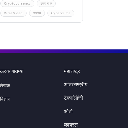
Cryptocurrency
इतर खेळ
Viral Video
आरोग्य
Cybercrime
ठळक बातम्या
महाराष्ट्र
आंतरराष्ट्रीय
लेखक
टेक्नॉलॉजी
विज्ञान
ऑटो
व्हायरल