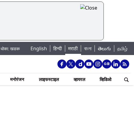
English
हिन्दी
मराठी
বাংলা
తెలుగు
தமிழ்
सला धरणातून मुठानदी पात्रात विसर्ग सुरु; नागरिकांना नदीपात्रात न उतरण्याचे प्रशासन
मनोरंजन
लाइफस्टाइल
व्हायरल
व्हिडिओ