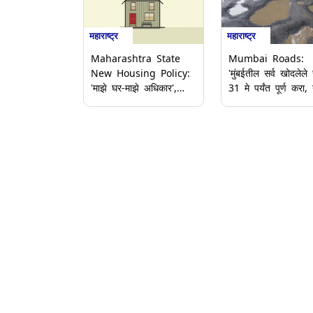
महाराष्ट्र
महाराष्ट्र
Maharashtra State
Mumbai Roads:
New Housing Policy:
'मुंबईतील सर्व खोदलेले र
'माझे घर-माझे अधिकार',
31 मे पर्यंत पूर्ण करा,
राज्याचे नवीन गृहनिर्माण
रस्त्यांचे काम नको';
धोरण जाहीर; राज्य
Ashish Shelar यांच
मंत्रिमंडळ बैठकीत महत्त्वाचे
बीएमसीला निर्देश
निर्णय