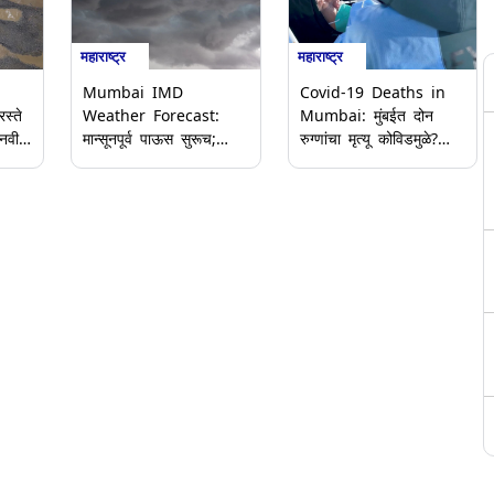
महाराष्ट्र
महाराष्ट्र
Mumbai IMD
Covid-19 Deaths in
स्ते
Weather Forecast:
Mumbai: मुंबईत दोन
 नवीन
मान्सूनपूर्व पाऊस सुरूच;
रुग्णांचा मृत्यू कोविडमुळे?
मुंबई, ठाणे आणि रायगडसाठी
नेमके कारण काय? बीएमसीने
े
Yellow Alert; जाणून घ्या
दिली महिती, घ्या जाणून
आयएमडी हवामान अंदाज