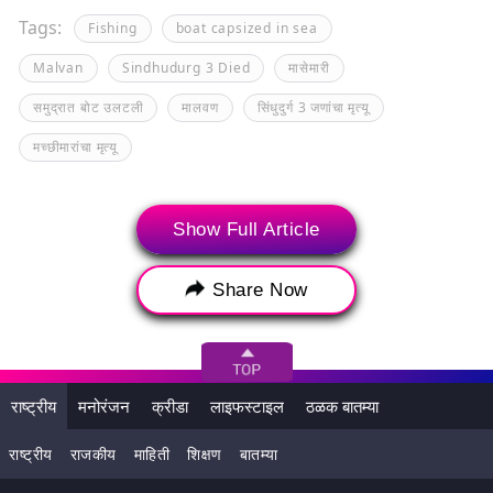
Tags:
Fishing
boat capsized in sea
Malvan
Sindhudurg 3 Died
मासेमारी
समुद्रात बोट उलटली
मालवण
सिंधुदुर्ग 3 जणांचा मृत्यू
मच्छीमारांचा मृत्यू
Show Full Article
Share Now
राष्ट्रीय
मनोरंजन
क्रीडा
लाइफस्टाइल
ठळक बातम्या
राष्ट्रीय
राजकीय
माहिती
शिक्षण
बातम्या
संबंधित बातम्या