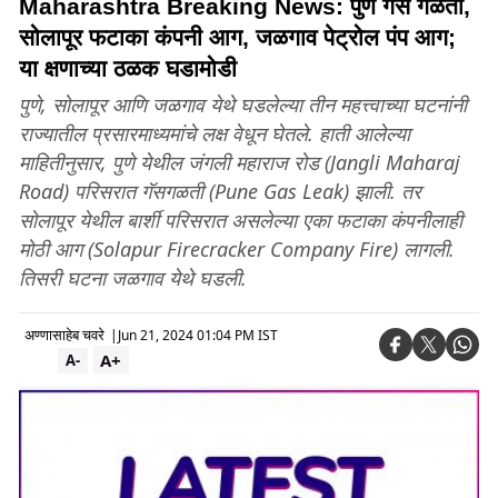
Maharashtra Breaking News: पुणे गॅस गळती,
सोलापूर फटाका कंपनी आग, जळगाव पेट्रोल पंप आग;
या क्षणाच्या ठळक घडामोडी
पुणे, सोलापूर आणि जळगाव येथे घडलेल्या तीन महत्त्वाच्या घटनांनी
राज्यातील प्रसारमाध्यमांचे लक्ष वेधून घेतले. हाती आलेल्या
माहितीनुसार, पुणे येथील जंगली महाराज रोड (Jangli Maharaj
Road) परिसरात गॅसगळती (Pune Gas Leak) झाली. तर
सोलापूर येथील बार्शी परिसरात असलेल्या एका फटाका कंपनीलाही
मोठी आग (Solapur Firecracker Company Fire) लागली.
तिसरी घटना जळगाव येथे घडली.
अण्णासाहेब चवरे
|
Jun 21, 2024 01:04 PM IST
A+
A-