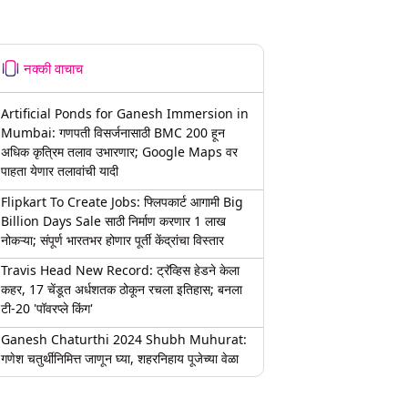
नक्की वाचाच
Artificial Ponds for Ganesh Immersion in
Mumbai: गणपती विसर्जनासाठी BMC 200 हून
अधिक कृत्रिम तलाव उभारणार; Google Maps वर
पाहता येणार तलावांची यादी
Flipkart To Create Jobs: फ्लिपकार्ट आगामी Big
Billion Days Sale साठी निर्माण करणार 1 लाख
नोकऱ्या; संपूर्ण भारतभर होणार पूर्ती केंद्रांचा विस्तार
Travis Head New Record: ट्रॅव्हिस हेडने केला
कहर, 17 चेंडूत अर्धशतक ठोकून रचला इतिहास; बनला
टी-20 'पॉवरप्ले किंग'
Ganesh Chaturthi 2024 Shubh Muhurat:
गणेश चतुर्थीनिमित्त जाणून घ्या, शहरनिहाय पूजेच्या वेळा