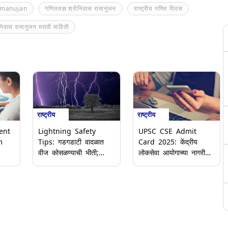
amanujan
गणिततज्ञ श्रीनिवास रामानुजन
राष्ट्रीय गणित दिवस
निवास रामानुजन मराठी माहिती
राष्ट्रीय
राष्ट्रीय
ent
Lightning Safety
UPSC CSE Admit
m
Tips: गडगडाटी वादळात
Card 2025: केंद्रीय
वीज कोसळण्याची भीती;
लोकसेवा आयोगाच्या नागरी
रती
स्वत:च्या सुरक्षेसाठी खास
सेवा पूर्व परीक्षा 2025 ची
षेच्या
टीप्स
अ‍ॅडमीट कार्ड्स
ीर
upsc.gov.in वर जारी;
अशी करा डाऊनलोड