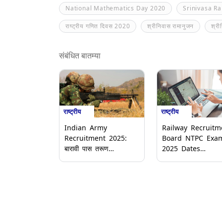
National Mathematics Day 2020
Srinivasa R
राष्ट्रीय गणित दिवस 2020
श्रीनिवास रामानुजन
श्री
संबंधित बातम्या
राष्ट्रीय
राष्ट्रीय
Indian Army
Railway Recruitm
Recruitment 2025:
Board NTPC Exa
बारावी पास तरूण
2025 Dates
Technical Entry
Announced: रेल्वे भ
Scheme (TES-54) साठी
मंडळाच्या एनटीपीसी परीक्
करू शकता अर्ज; पहा
2025 च्या तारखा जाह
पात्रता निकष, मानधन आणि
अंतिम मुदत