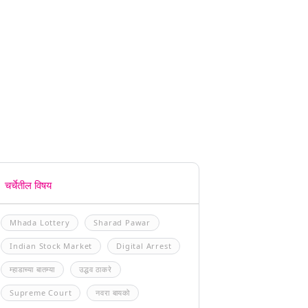
चर्चेतील विषय
Mhada Lottery
Sharad Pawar
Indian Stock Market
Digital Arrest
म्हाडाच्या बातम्या
उद्धव ठाकरे
Supreme Court
नवरा बायको