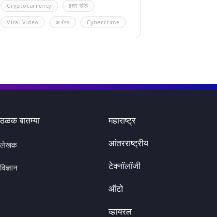
Cryptocurrency
इतर खेळ
Viral Video
आरोग्य
Cybercrime
ठळक बातम्या
महाराष्ट्र
आंतरराष्ट्रीय
लेखक
टेक्नॉलॉजी
विज्ञान
ऑटो
व्हायरल