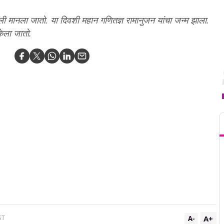
ी मानला जातो. या दिवशी महान गणितज्ञ रामानुजन यांचा जन्म झाला.
केला जातो.
T
A+
ST
A-