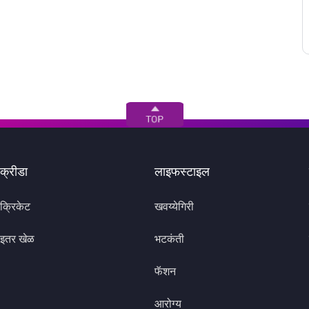
क्रीडा
लाइफस्टाइल
क्रिकेट
खवय्येगिरी
इतर खेळ
भटकंती
फॅशन
आरोग्य