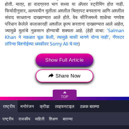
होती. मात्र, हा वादग्रस्त भाग सध्या या ॲपवर स्ट्रीमिंग होत नाही.
फिर्यादीनुसार, अल्पवयीन मुलीला अश्लील चित्रपट बनवताना आणि अश्लील
संवाद साधताना दाखवण्यात आले होते. वेब सीरिजमध्ये शाळेचा गणवेश
परिधान केलेले कलाकारही अश्लील कृत्य करताना दाखवण्यात आले आहेत,
ज्यामुळे मुलांचे नुकसान होण्याची शक्यता आहे. (हेही वाचा:
'Salman
Khan ने नकळत चूक केली, त्यामुळे माफी मागणे योग्य नाही', गँगस्टर
लॉरेन्स बिश्नोईच्या धमकीवर Somy Ali चे मत
)
या संपूर्ण प्रकरणावर एकता कपूर आणि शोभा कपूर यांच्याकडून कोणतेही
Show Full Article
वक्तव्य आलेले नाही. याआधी 27 सप्टेंबर 2024 रोजी सर्वोच्च न्यायालयाचा
मोठा निर्णय आल्याने पोलिसांनी ही कारवाई केली आहे. कोर्टाने मुलांशी
संबंधित असभ्य मजकूर संदर्भात निर्णय दिला होता, ज्यामध्ये असे म्हटले आहे
Share Now
की लहान मुलांसोबत असा मजकूर तयार करणे, पाहणे आणि डाउनलोड करणे
हा गुन्हा आहे. याआधी 2020 मध्येही एकता आणि तिची ही सिरीज वादात
सापडली होती. 2020 मध्ये या मालिकेच्या एका सीझनमध्ये लष्कराविरुद्ध
आक्षेपार्ह साहित्य दाखवल्याबद्दल एकताविरुद्ध गुन्हा दाखल करण्यात आला
राष्ट्रीय
मनोरंजन
क्रीडा
लाइफस्टाइल
ठळक बातम्या
होता.
राष्ट्रीय
राजकीय
माहिती
शिक्षण
बातम्या