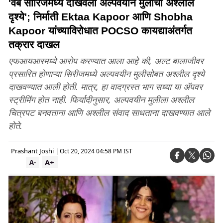
'वेब सीरिजमध्ये दाखवली अल्पवयीन मुलांची अश्लील
दृश्ये'; निर्माती Ektaa Kapoor आणि Shobha
Kapoor यांच्याविरोधात POCSO कायद्याअंतर्गत
तक्रार दाखल
एफआयआरमध्ये आरोप करण्यात आला आहे की, अल्ट बालाजीवर
प्रसारित होणाऱ्या सिरीजमध्ये अल्पवयीन मुलीसोबत अश्लील दृश्ये
दाखवण्यात आली होती. मात्र, हा वादग्रस्त भाग सध्या या ॲपवर
स्ट्रीमिंग होत नाही. फिर्यादीनुसार, अल्पवयीन मुलीला अश्लील
चित्रपट बनवताना आणि अश्लील संवाद साधताना दाखवण्यात आले
होते.
Prashant Joshi
|
Oct 20, 2024 04:58 PM IST
A+
A-