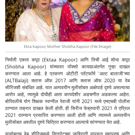
Ekta Kapoor, Mother Shobha Kapoor (File Image)
निर्माती एकता कपूर (Ektaa Kapoor) आणि तिची आई शोभा कपूर
(Shobha Kapoor) यांच्यावर पॉक्सो कायद्याअंतर्गत गुन्हा दाखल
करण्यात आला आहे. हे प्रकरण ओटीटी प्लॅटफॉर्म 'अल्ट बालाजी'च्या
(ALTBalaji) क्लास ऑफ 2017 आणि क्लास ऑफ 2020 या वेब
सीरिजशी संबंधित आहे. यात अल्पवयीन मुलीसोबत आक्षेपार्ह दृश्ये असल्याचा
आरोप आहे, त्यामुळे दोघीही आता कायदेशीर अडचणीत अडकल्या आहेत.
बोरिवलीचे योग शिक्षक स्वप्नील रेवाजी यांनी 2021 मध्ये एमएचबी पोलीस
ठाण्यात तक्रार दाखल केली होती. ही सिरीज फेब्रुवारी 2021 ते एप्रिल
2021 दरम्यान प्रसारित करण्यात आली होती आणि त्यामध्ये अल्पवयीन
मुलीसोबत अश्लील दृश्ये चित्रित करण्यात आल्याचे सांगण्यात येत आहे.
यासोबतच वेब सीरिजमध्ये सिगारेटच्या जाहिराती वापरून महापुरुष आणि