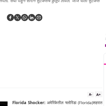
पला. संधी पाहून साराने सुटकेसचे कुलूप लावले. जॉर्ज याला सुटकेस
T
A+
A-
Florida Shocker:
अमेरिकेतील फ्लोरिडा (Florida)शहरात