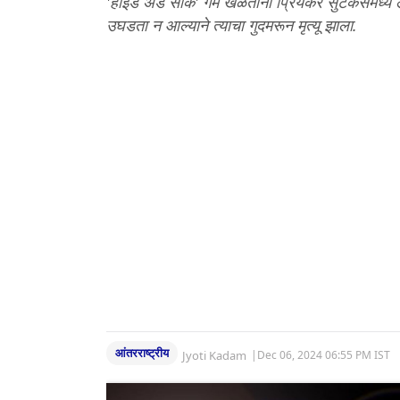
'हाइड अँड सीक' गेम खेळताना प्रियकर सुटकेसमध्ये ल
उघडता न आल्याने त्याचा गुदमरून मृत्यू झाला.
आंतरराष्ट्रीय
Jyoti Kadam
|
Dec 06, 2024 06:55 PM IST