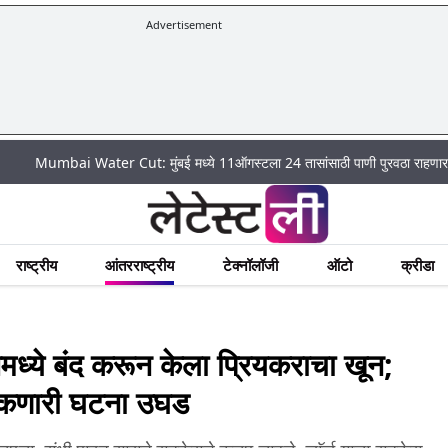
Advertisement
i Water Cut: मुंबई मध्ये 11ऑगस्टला 24 तासांसाठी पाणी पुरवठा राहणार बंद; पहा कुठे
राष्ट्रीय
आंतरराष्ट्रीय
टेक्नॉलॉजी
ऑटो
क्रीडा
ये बंद करून केला प्रियकराचा खून;
टाकणारी घटना उघड