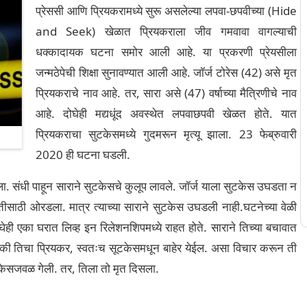
प्रेससी आणि प्रियकरामध्ये सुरू असलेल्या लपवा-छपवीच्या (Hide
and Seek) खेळात प्रियकराला जीव गमवावा वागल्याची
धक्कादायक घटना समोर आली आहे. या प्रकरणी प्रेयसीला
जन्मठेपेची शिक्षा सुनावण्यात आली आहे. जॉर्ज टोरेस (42) असे मृत
प्रियकराचे नाव आहे. तर, सारा असे (47) वर्षाच्या मैत्रिणीचे नाव
आहे. दोघेही मद्यधूंद अवस्थेत लपवाछपवी खेळत होते. यात
प्रियकराचा सुटकेसमध्ये गुदमरून मृत्यू झाला. 23 फेब्रुवारी
2020 ही घटना घडली.
ा. संधी पाहून साराने सुटकेसचे कुलूप लावले. जॉर्ज याला सुटकेस उघडता न
मदतीसाठी ओरडला. मात्र त्याच्या साराने सुटकेस उघडली नाही.घटनेच्या वेळी
दोघेही एका घरात लिव्ह इन रिलेशनशिपमध्ये राहत होते. साराने तिच्या बचावात
टले की तिचा प्रियकर, स्वतःच सूटकेसमधून बाहेर येईल. असा विचार करून ती
टकेसजवळ गेली. तर, तिला तो मृत दिसला.