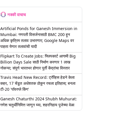
नक्की वाचाच
Artificial Ponds for Ganesh Immersion in
Mumbai: गणपती विसर्जनासाठी BMC 200 हून
अधिक कृत्रिम तलाव उभारणार; Google Maps वर
पाहता येणार तलावांची यादी
Flipkart To Create Jobs: फ्लिपकार्ट आगामी Big
Billion Days Sale साठी निर्माण करणार 1 लाख
नोकऱ्या; संपूर्ण भारतभर होणार पूर्ती केंद्रांचा विस्तार
Travis Head New Record: ट्रॅव्हिस हेडने केला
कहर, 17 चेंडूत अर्धशतक ठोकून रचला इतिहास; बनला
टी-20 'पॉवरप्ले किंग'
Ganesh Chaturthi 2024 Shubh Muhurat:
गणेश चतुर्थीनिमित्त जाणून घ्या, शहरनिहाय पूजेच्या वेळा