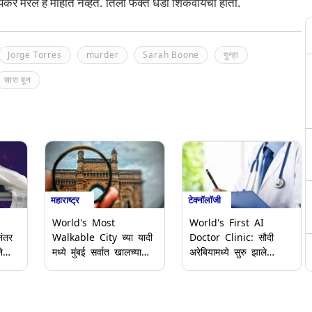
रियकर मरेल हे माहीत नव्हते. तिला फक्त धडा शिकवायचा होता.
Jorge Torres
murder
Sarah Boone
गुन्हा
सारा बून
महाराष्ट्र
टेक्नॉलॉजी
World's Most
World's First AI
ंतर
Walkable City च्या यादी
Doctor Clinic: सौदी
े
मध्ये मुंबई सर्वात खालच्या
अरेबियामध्ये सुरु झाले
रेरित
दहा शहरांमध्ये; अभ्यासातून
जगातील पहिले एआय डॉक्टर
चा
समोर आला निष्कर्ष
क्लिनिक; जाणून घ्या कसे
करते कार्य आणि प्रक्रिया