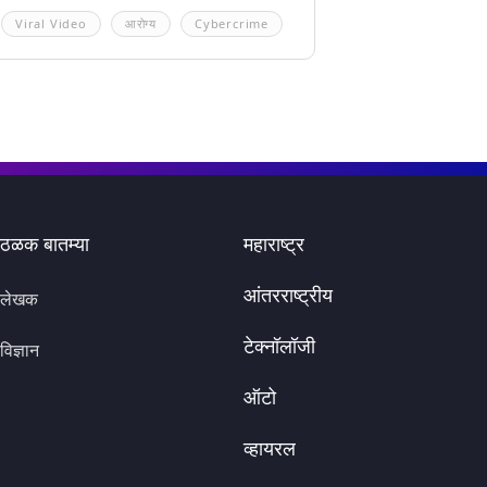
Viral Video
आरोग्य
Cybercrime
ठळक बातम्या
महाराष्ट्र
आंतरराष्ट्रीय
लेखक
टेक्नॉलॉजी
विज्ञान
ऑटो
व्हायरल