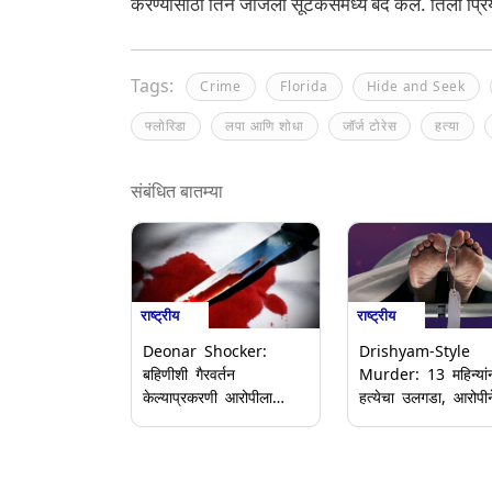
करण्यासाठी तिने जॉर्जला सूटकेसमध्ये बंद केले. तिला प्
Tags:
Crime
Florida
Hide and Seek
फ्लोरिडा
लपा आणि शोधा
जॉर्ज टोरेस
हत्या
संबंधित बातम्या
राष्ट्रीय
राष्ट्रीय
Drishyam-Style
Deonar Shocker:
Murder: 13 महिन्यांन
बहिणीशी गैरवर्तन
हत्येचा उलगडा, आरोपीन
केल्याप्रकरणी आरोपीला
दृश्यम चित्रपटापासून प्
विचारणा केली असता भावाला
होऊन रचला होता खुना
बेदम मारहाण, उपचारा
कट
दरम्यान 14 वर्षीय तरुणाचा
मृत्यू