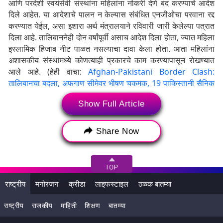
आणि परदेशी स्वयंसेवी संस्थांना महिलांना नोकरी देणे बंद करण्याचे आदेश
दिले आहेत. या आदेशाचे पालन न केल्यास संबंधित एनजीओचा परवाना रद्द
करण्यात येईल, असा इशारा अर्थ मंत्रालयाने रविवारी जारी केलेल्या पत्रात
दिला आहे. तालिबाननेही दोन वर्षांपूर्वी असाच आदेश दिला होता, ज्यात महिला
इस्लामिक हिजाब नीट पाळत नसल्याचा दावा केला होता. आता महिलांना
अशासकीय संस्थांमध्ये कोणत्याही प्रकारचे काम करण्यापासून रोखण्यात
आले आहे. (हेही वाचा:
Afghan-Pakistani Border Clash:
तालिबानचा बदला, अफगाण सीमेवर भीषण चकमक, 19 पाकिस्तानी सैनिक
ठार
)
Show Full Article
दरम्यान, या महिन्याच्या सुरुवातीला तालिबानने अफगाणिस्तानमध्ये
महिलांसाठी नर्सिंग प्रशिक्षणावर बंदी घातली होती. त्यामागील कारणही स्पष्ट
Share Now
झाले नाही. या वर्षी ऑगस्टमध्ये अफगाण महिलांना सार्वजनिक ठिकाणी
बोलण्यास आणि चेहरा दाखवण्यास बंदी घालण्यात आली होती. यासोबतच
महिलांनी अत्यंत आवश्यक असेल तेव्हाच घराबाहेर पडावे, असेही सांगण्यात
आले. याशिवाय तालिबानने महिलांना खेळात सहभागी होण्यासही बंदी घातली
आहे.
राष्ट्रीय
मनोरंजन
क्रीडा
लाइफस्टाइल
ठळक बातम्या
राष्ट्रीय
राजकीय
माहिती
शिक्षण
बातम्या