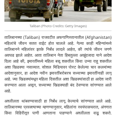
Taliban (Photo Credits: Getty Images)
तालिबानच्या (Taliban) राजवटीत अफगाणिस्तानातील (Afghanistan)
महिलांचे जीवन सतत वाईट होत चालले आहे. गेल्या काही महिन्यांमध्ये
तालिबानने महिलांवर इतके निर्बंध लादले आहेत, की त्यांचे जीवन जगणे
अवघड झाले आहेत. आता तालिबान नेता हिबतुल्ला अखुंदजादा याने आदेश
दिला आहे की, इमारतींमध्ये महिला बसू शकतील किंवा उभ्या राहू शकतील
अशा खिडक्या नसाव्यात. सोशल मिडियावर पोस्ट केलेल्या चार कलमांच्या
आदेशानुसार, हा आदेश नवीन इमारतींबरोबरच सध्याच्या इमारतींनाही लागू
आहे. ज्या खिडक्यांमधून महिला दिसतील अशा खिडक्यांसाठी हा आदेश जारी
करण्यात आला असून, सध्याच्या खिडक्याही बंद ठेवण्यास सांगण्यात आले
आहे.
अश्लीलता थांबवण्यासाठी हा निर्बंध लागू केल्याचे सांगण्यात आले आहे.
तालिबानच्या प्रवक्त्याच्या म्हणण्यानुसार, महिलांना स्वयंपाकघरात, अंगणात
किंवा विहिरीतून पाणी आणताना पाहण्याने अश्लीलता वाढू शकते.