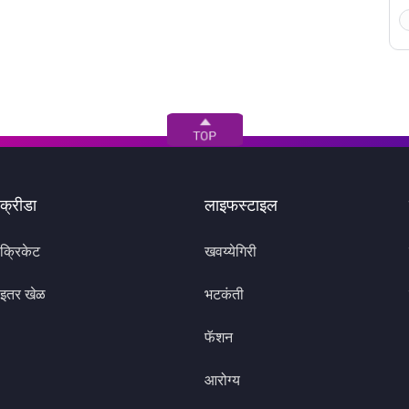
क्रीडा
लाइफस्टाइल
क्रिकेट
खवय्येगिरी
इतर खेळ
भटकंती
फॅशन
आरोग्य