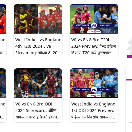
and
West Indies vs England
WI vs ENG 3rd T20I
:
4th T20I 2024 Live
2024 Preview: वेस्ट इंडिज
्यात
Streaming: चौथ्या टी-20
तिसऱ्या T20 मध्ये पुनरागमन
ा,
मध्ये इंग्लंडला कडवी टक्कर
करेल की इंग्लंड मालिका ताब्यात
Tren
देण्यासाठी वेस्ट इंडिज उतरणार
घेणार, हेड टू हेड, खेळपट्टीचा
मैदानात, इथे जाणून घ्या भारतात
अहवाल आणि लाईव्ह
थेट सामन्याचा कधी अन् कुठे
स्ट्रीमिंगबद्दल घ्या जाणून
घेणार आनंद
and
WI vs ENG 3rd ODI
West India vs England
2024 Scorecard: अंतिम
1st ODI 2024 Preview:
0
सामन्यात वेस्ट इंडिजने इंग्लंडचा
पहिल्या एकदिवसीय सामन्यात
िजचा
8 गडी राखून केला पराभव,
वेस्ट इंडिज आणि इंग्लंड यांच्यात
मालिका 2-1 अशी जिंकली; केसी
होणार रोमांचक सामना, येथे