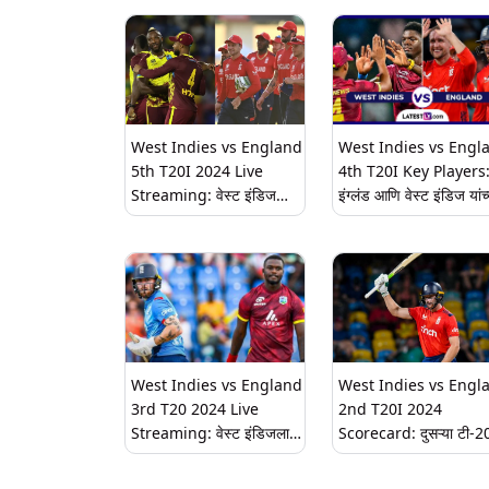
West Indies vs England
West Indies vs Engl
5th T20I 2024 Live
4th T20I Key Players
Streaming: वेस्ट इंडिज
इंग्लंड आणि वेस्ट इंडिज यांच
आणि इंग्लंड यांच्यात खेळवला
खेळला जाणार रोमांचक सामन
जाणार पाचवा टी-20 सामना,
सर्वांच्या नजरा असतील 'या'
भारतात कधी अन् कुठे घेणार थेट
दिग्गज खेळाडूंवर
सामन्याचा आनंद?
West Indies vs England
West Indies vs Engl
3rd T20 2024 Live
2nd T20I 2024
Streaming: वेस्ट इंडिजला
Scorecard: दुसऱ्या टी-2
पराभूत करून मालिका
सामन्यात इंग्लंडने वेस्ट इंड
जिंकण्याच्या इराद्याने इंग्लंड
7 गडी राखून पराभव केला,