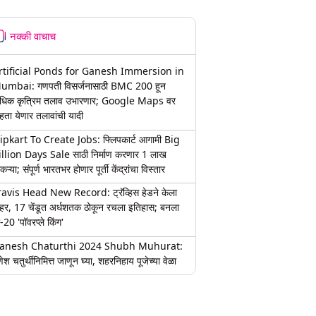
नक्की वाचाच
rtificial Ponds for Ganesh Immersion in
umbai: गणपती विसर्जनासाठी BMC 200 हून
धिक कृत्रिम तलाव उभारणार; Google Maps वर
हता येणार तलावांची यादी
lipkart To Create Jobs: फ्लिपकार्ट आगामी Big
illion Days Sale साठी निर्माण करणार 1 लाख
कऱ्या; संपूर्ण भारतभर होणार पूर्ती केंद्रांचा विस्तार
ravis Head New Record: ट्रॅव्हिस हेडने केला
हर, 17 चेंडूत अर्धशतक ठोकून रचला इतिहास; बनला
-20 'पॉवरप्ले किंग'
anesh Chaturthi 2024 Shubh Muhurat:
ेश चतुर्थीनिमित्त जाणून घ्या, शहरनिहाय पूजेच्या वेळा