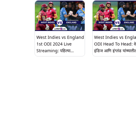
तिसऱ्या T20 मध्ये उतरणार,
मालिकेत 2-0 अशी आघाडी
जाणून घ्या भारतात थेट सामन्याचे
घेतली; जोस बटलरने शानदा
प्रक्षेपण कधी, कुठे आणि कसे
खेळी केली
पहाल
West Indies vs England
West Indies vs Engl
1st ODI 2024 Live
ODI Head To Head: वे
Streaming: पहिल्या
इंडिज आणि इंग्लंड यांच्याती
एकदिवसीय सामन्यात वेस्ट इंडिज
एकदिवसीय सामन्यात कोणाचे
आणि इंग्लंड यांच्यात होणार
आहे वर्चस्व, येथे वाचा हेड टू
चुरशीची लढत, येथे जाणून घ्या,
आकडेवारी
थेट सामन्याचा कधी, कुठे घेणार
आनंद