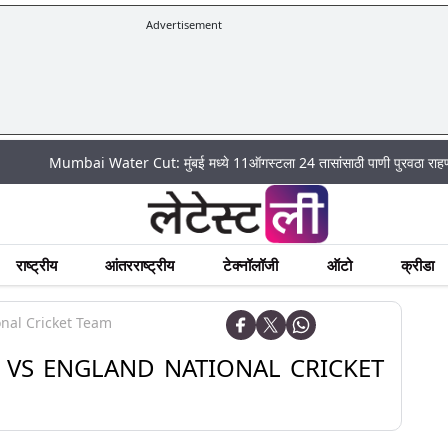
Advertisement
umbai Water Cut: मुंबई मध्ये 11ऑगस्टला 24 तासांसाठी पाणी पुरवठा राहणार बंद; पहा 
राष्ट्रीय
आंतरराष्ट्रीय
टेक्नॉलॉजी
ऑटो
क्रीडा
nal Cricket Team
M VS ENGLAND NATIONAL CRICKET