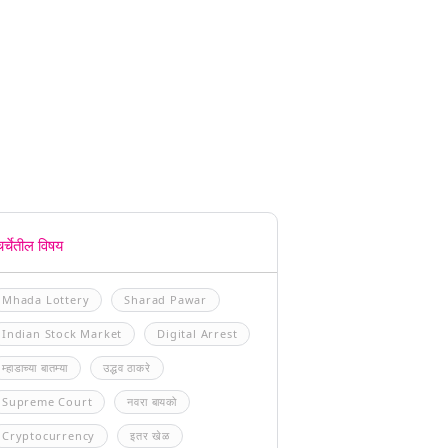
चर्चेतील विषय
Mhada Lottery
Sharad Pawar
Indian Stock Market
Digital Arrest
म्हाडाच्या बातम्या
उद्धव ठाकरे
Supreme Court
नवरा बायको
Cryptocurrency
इतर खेळ