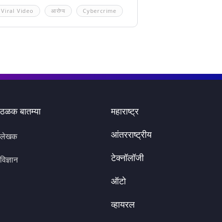
Viral Video
आरोग्य
Cybercrime
ठळक बातम्या
महाराष्ट्र
आंतरराष्ट्रीय
लेखक
टेक्नॉलॉजी
विज्ञान
ऑटो
व्हायरल