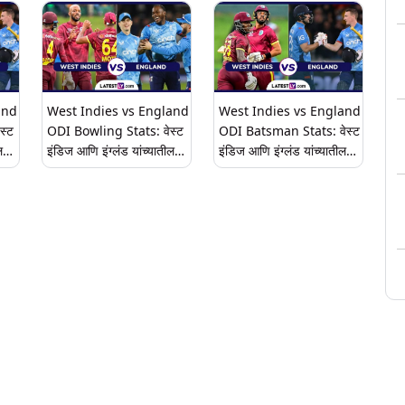
कार्टी आणि ब्रँडन यांनी
जाणून घ्या हेड टू हेड, लाइव्ह
र
झळकावली शतके
स्ट्रीमिंहसह संपूर्ण अहवाल
and
West Indies vs England
West Indies vs England
स्ट
ODI Bowling Stats: वेस्ट
ODI Batsman Stats: वेस्ट
ल
इंडिज आणि इंग्लंड यांच्यातील
इंडिज आणि इंग्लंड यांच्यातील
वनडे सामन्यात 'या' गोलंदाजांनी
एकदिवसीय सामन्यात 'या'
 हेड
केला कहर, घेतल्या आहेत
खेळाडूंनी गाजवले वर्चस्व, केल्या
सर्वाधिक विकेट; येथे पाहा
सर्वाधिक धावा; येथे पाहा
आकडेवारी
आकडेवारी