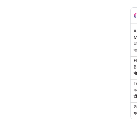
A
M
अ
पा
F
B
नो
T
क
टी
G
गण