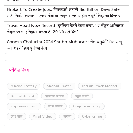
Flipkart To Create Jobs: फ्लिपकार्ट आगामी Big Billion Days Sale
साठी निर्माण करणार 1 लाख नोकऱ्या; संपूर्ण भारतभर होणार पूर्ती केंद्रांचा विस्तार
Travis Head New Record: ट्रॅव्हिस हेडने केला कहर, 17 चेंडूत अर्धशतक
ठोकून रचला इतिहास; बनला टी-20 'पॉवरप्ले किंग'
Ganesh Chaturthi 2024 Shubh Muhurat: गणेश चतुर्थीनिमित्त जाणून
घ्या, शहरनिहाय पूजेच्या वेळा
चर्चेतील विषय
Mhada Lottery
Sharad Pawar
Indian Stock Market
Digital Arrest
म्हाडाच्या बातम्या
उद्धव ठाकरे
Supreme Court
नवरा बायको
Cryptocurrency
इतर खेळ
Viral Video
आरोग्य
Cybercrime