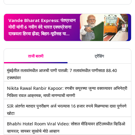
Vande Bharat Express: ​​पंतप्रधान
मोदी यांनी 6 नवीन वंदे भारत एक्सप्रेसना
दाखवला हिरवा झेंडा; बिहार-यूपीसह या
राज्यांतील प्रवाशांना होणार फायदा
ताजी बातमी
ट्रेंडिंग
मुंबईतील तलावांमधील आजची पाणी पातळी: 7 तलावांमधील पाणीसाठा 88.40
टक्क्यांवर
Nikita Rawal Ranbir Kapoor: रणबीर कपूरच्या जुन्या वक्तव्यावर अभिनेत्री
निकिता रावल आक्रमक, माफी मागण्याची मागणी
SIR अंतर्गत मतदार पुनरीक्षण अर्ज भरल्यास 16 हजार रुपये मिळण्याचा दावा पूर्णपणे
खोटा
Bhabhi Hotel Room Viral Video: सोशल मीडियावर हॉटेलमधील व्हिडिओ
व्हायरल; सायबर सुरक्षेचे मोठे आव्हान