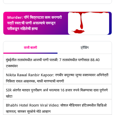
Murder: पॉर्न चित्रपटात काम करणारी
स्त्री स्वत:ची पत्नी असल्याचे समजून
पतीकडून महिलेची हत्या
ताजी बातमी
ट्रेंडिंग
मुंबईतील तलावांमधील आजची पाणी पातळी: 7 तलावांमधील पाणीसाठा 88.40
टक्क्यांवर
Nikita Rawal Ranbir Kapoor: रणबीर कपूरच्या जुन्या वक्तव्यावर अभिनेत्री
निकिता रावल आक्रमक, माफी मागण्याची मागणी
SIR अंतर्गत मतदार पुनरीक्षण अर्ज भरल्यास 16 हजार रुपये मिळण्याचा दावा पूर्णपणे
खोटा
Bhabhi Hotel Room Viral Video: सोशल मीडियावर हॉटेलमधील व्हिडिओ
व्हायरल; सायबर सुरक्षेचे मोठे आव्हान