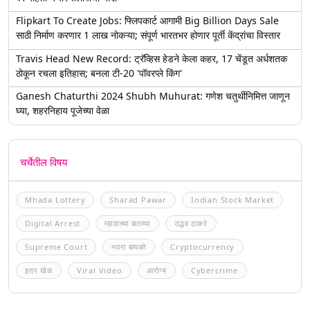
Flipkart To Create Jobs: फ्लिपकार्ट आगामी Big Billion Days Sale
साठी निर्माण करणार 1 लाख नोकऱ्या; संपूर्ण भारतभर होणार पूर्ती केंद्रांचा विस्तार
Travis Head New Record: ट्रॅव्हिस हेडने केला कहर, 17 चेंडूत अर्धशतक
ठोकून रचला इतिहास; बनला टी-20 'पॉवरप्ले किंग'
Ganesh Chaturthi 2024 Shubh Muhurat: गणेश चतुर्थीनिमित्त जाणून
घ्या, शहरनिहाय पूजेच्या वेळा
चर्चेतील विषय
Mhada Lottery
Sharad Pawar
Indian Stock Market
Digital Arrest
म्हाडाच्या बातम्या
उद्धव ठाकरे
Supreme Court
नवरा बायको
Cryptocurrency
इतर खेळ
Viral Video
आरोग्य
Cybercrime