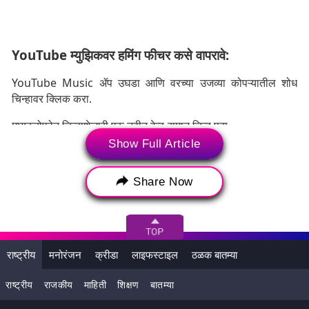
YouTube म्युझिकवर हमिंग फीचर कसे वापरावे:
YouTube Music ॲप उघडा आणि वरच्या उजव्या कोपऱ्यातील शोध
चिन्हावर क्लिक करा.
मायक्रोफोन चिन्हाशेजारी एक नवीन वेव्ह-समान चिन्ह पहा.
Show Full Article
या चिन्हावर क्लिक करा, जे तुम्हाला तळाशी प्रदर्शित केलेल्या लहरीसारखे
ॲनिमेशनसह "गाणे वाजवा, गाणे किंवा गुणगुणणे" असे प्रॉम्प्ट करणाऱ्या
Share Now
पृष्ठावर जाईल.
राष्ट्रीय
मनोरंजन
क्रीडा
लाइफस्टाइल
ठळक बातम्या
राष्ट्रीय
राजकीय
माहिती
शिक्षण
बातम्या