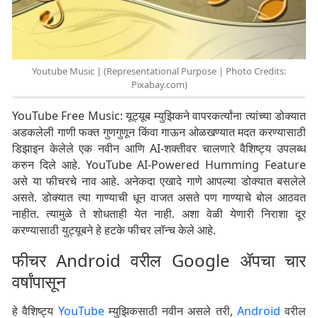
Youtube Music | (Representational Purpose | Photo Credits:
Pixabay.com)
YouTube Free Music: यूट्यूब म्युझिकने वापरकर्त्यांना त्यांच्या डोक्यात
अडकलेली गाणी फक्त गुणगुणून किंवा गाऊन ओळखण्यात मदत करण्यासाठी
डिझाइन केलेले एक नवीन आणि AI-शक्तीवर चालणारे वैशिष्ट्य उपलब्ध
करुन दिले आहे. YouTube AI-Powered Humming Feature
असे या फीचरचे नाव आहे. अनेकदा एखादे गाणे आपल्या डोक्यात बसलेले
असते. डोक्यात त्या गाण्याची धून वाजत असते पण गाण्याचे बोल आठवत
नाहीत. त्यामुळे ते शोधताही येत नाही. अशा वेळी येणारी निराशा दूर
करण्यासाठी युट्यूबने हे हटके फीचर लॉन्च केले आहे.
फीचर Android वरील Google ॲपचा चार
वर्षांपासून
हे वैशिष्ट्य
YouTube
म्युझिकसाठी नवीन असले तरी,
Android
वरील