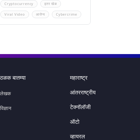
Cryptocurrency
इतर खेळ
Viral Video
आरोग्य
Cybercrime
ठळक बातम्या
महाराष्ट्र
आंतरराष्ट्रीय
लेखक
टेक्नॉलॉजी
विज्ञान
ऑटो
व्हायरल