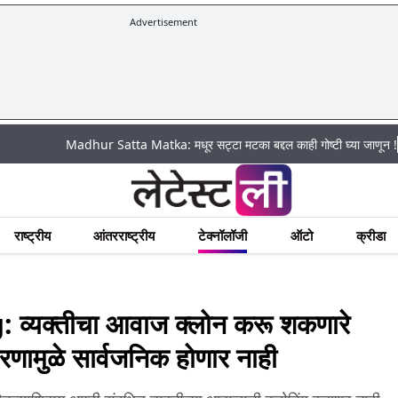
Advertisement
|
Madhur Satta Matka: मधूर सट्टा मटका बद्दल काही गोष्टी घ्या जाणून !
अचानक 
राष्ट्रीय
आंतरराष्ट्रीय
टेक्नॉलॉजी
ऑटो
क्रीडा
्यक्तीचा आवाज क्लोन करू शकणारे
कारणामुळे सार्वजनिक होणार नाही