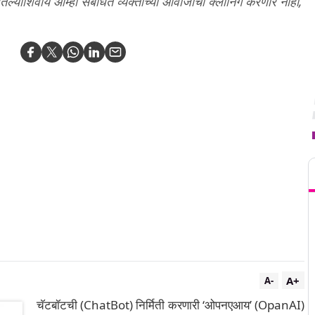
ल्याशिवाय आम्ही संबधित व्यक्तीच्या आवाजाची क्लोनिंग करणार नाही,
T
A+
A-
चॅटबॉटची (ChatBot) निर्मिती करणारी ‘ओपनएआय’ (OpanAI)