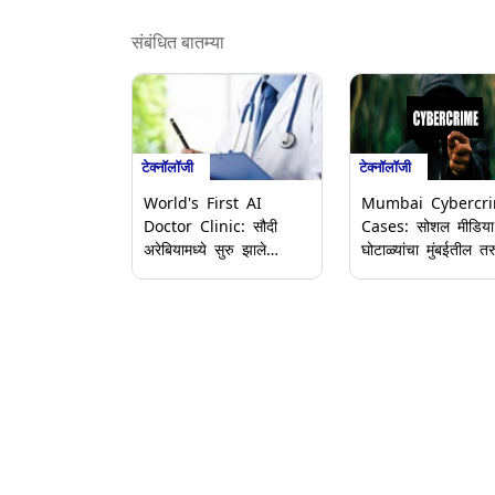
संबंधित बातम्या
टेक्नॉलॉजी
टेक्नॉलॉजी
World's First AI
Mumbai Cybercr
Doctor Clinic: सौदी
Cases: सोशल मीडिया
अरेबियामध्ये सुरु झाले
घोटाळ्यांचा मुंबईतील तर
जगातील पहिले एआय डॉक्टर
फटका; स्नॅपचॅटवर 11
क्लिनिक; जाणून घ्या कसे
वर्षांच्या मुलीला केले ब्ल
करते कार्य आणि प्रक्रिया
कॉलेज विद्यार्थ्याने
इंस्टाग्रामवर गमावले 2
लाख रुपये