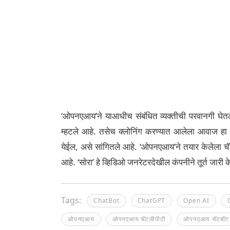
‘ओपनएआय’ने याआधीच संबंधित व्यक्तीची परवानगी घेतल्
म्हटले आहे. तसेच क्लोनिंग करण्यात आलेला आवाज हा 
येईल, असे सांगितले आहे. ‘ओपनएआय’ने तयार केलेला 
आहे. ‘सोरा’ हे व्हिडिओ जनरेटरदेखील कंपनीने तूर्त जारी क
Tags:
ChatBot
ChatGPT
Open AI
ओपनएआय
ओपनएआय चॅटजीपीटी
ओपनएआय चॅटबॉट