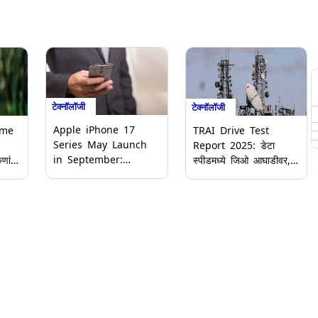
टेक्नॉलॉजी
टेक्नॉलॉजी
Apple iPhone 17
ime
TRAI Drive Test
Series May Launch
Report 2025: डेटा
in September:
ुणांना
स्पीडमध्ये जिओ आघाडीवर,
भारतामध्ये सप्टेंबर 2025
व्हॉइस कॉल क्वालिटीमध्ये
मध्ये लाँच होऊ शकतात
ॅकमेल,
एअरटेल अव्वल; ट्रायचा
अ‍ॅपलचे iPhone 17,
ड्राइव्ह चाचणी अहवाल
iPhone 17 Air, iPhone
.74
जाहीर
17 Pro, iPhone 17
Pro Max फोन; जाणून घ्या
फीचर्स व किंमत