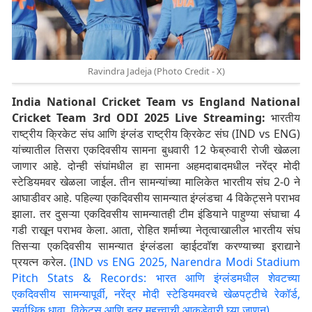
Ravindra Jadeja (Photo Credit - X)
India National Cricket Team vs England National
Cricket Team 3rd ODI 2025 Live Streaming:
भारतीय
राष्ट्रीय क्रिकेट संघ आणि इंग्लंड राष्ट्रीय क्रिकेट संघ (IND vs ENG)
यांच्यातील तिसरा एकदिवसीय सामना बुधवारी 12 फेब्रुवारी रोजी खेळला
जाणार आहे. दोन्ही संघांमधील हा सामना अहमदाबादमधील नरेंद्र मोदी
स्टेडियमवर खेळला जाईल. तीन सामन्यांच्या मालिकेत भारतीय संघ 2-0 ने
आघाडीवर आहे. पहिल्या एकदिवसीय सामन्यात इंग्लंडचा 4 विकेट्सने पराभव
झाला. तर दुसऱ्या एकदिवसीय सामन्यातही टीम इंडियाने पाहुण्या संघाचा 4
गडी राखून पराभव केला. आता, रोहित शर्माच्या नेतृत्वाखालील भारतीय संघ
तिसऱ्या एकदिवसीय सामन्यात इंग्लंडला व्हाईटवॉश करण्याच्या इराद्याने
प्रयत्न करेल.
(IND vs ENG 2025, Narendra Modi Stadium
Pitch Stats & Records: भारत आणि इंग्लंडमधील शेवटच्या
एकदिवसीय सामन्यापूर्वी, नरेंद्र मोदी स्टेडियमवरचे खेळपट्टीचे रेकॉर्ड,
सर्वाधिक धावा, विकेट्स आणि इतर महत्त्वाची आकडेवारी घ्या जाणून)