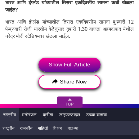
भारत आणि इंग्लंड यांच्यातील तिसरा एकदिवसीय सामना कधी खेळला
जाईल?
भारत आणि इंग्लंड यांच्यातील तिसरा एकदिवसीय सामना बुधवारी 12
फेब्रुवारी रोजी भारतीय वेळेनुसार दुपारी 1.30 वाजता अहमदाबाद येथील
नरेंद्र मोदी स्टेडियमवर खेळला जाईल.
Show Full Article
Share Now
राष्ट्रीय
मनोरंजन
क्रीडा
लाइफस्टाइल
ठळक बातम्या
राष्ट्रीय
राजकीय
माहिती
शिक्षण
बातम्या
भारत आणि इंग्लंडमधील तिसरा एकदिवसीय सामना कुठे पाहायचा?