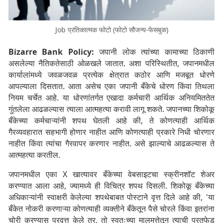
Job प्रतिकात्मक फोटो (फोटो सौजन्य-फेसबुक)
Bizarre Bank Policy:
जपानी लोक त्यांच्या कामाच्या ठिकाणी
असलेल्या नैतिकतेसाठी ओळखले जातात. अशा परिस्थितीत, जपानमधील
कार्यालांमध्ये जवळजवळ प्रत्येक क्षेत्रात कठोर आणि मजबूत धोरणे
आपल्याला दिसतात. आता असेच एका जपानी बँकेचे धोरण किंवा तिथला
नियम चर्चेत आहे. या धोरणांतर्गत एखादा कर्मचारी आर्थिक अनियमिततेत
गुंतलेला आढळल्यास त्याला आत्महत्या करावी लागू शकते. जपानच्या शिकोकू
बँकेच्या कर्मचाऱ्यांनी शपथ घेतली आहे की, ते कोणत्याही आर्थिक
गैरव्यवहारात सहभागी होणार नाहीत आणि कोणत्याही प्रकारे निधी चोरणार
नाहीत किंवा त्यांचा गैरवापर करणार नाहीत. असे झाल्याचे आढळल्यास ते
आत्महत्या करतील.
जपानमधील एका X खात्यावर बँकेच्या वेबसाइटचा स्क्रीनशॉट शेअर
करण्यात आला आहे, ज्यामध्ये ही विचित्र शपथ दिसली. शिकोकू बँकेच्या
अधिकाऱ्यांनी स्वाक्षरी केलेल्या शपथेबाबत पोस्टाने वृत्त दिले आहे की, 'या
बँकेत नोकरी करणाऱ्या कोणत्याही व्यक्तीने बँकेतून पैसे चोरले किंवा इतरांना
चोरी करण्यास प्रवृत्त केले तर, तो स्वतःच्या मालमत्तेतून त्याची परतफेड