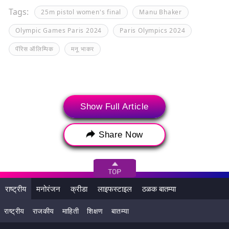
Tags:
25m pistol women's final
Manu Bhaker
Olympic Games Paris 2024
Paris Olympics 2024
पॅरिस ऑलिम्पिक
मनू भाकर
Show Full Article
Share Now
राष्ट्रीय
मनोरंजन
क्रीडा
लाइफस्टाइल
ठळक बातम्या
राष्ट्रीय
राजकीय
माहिती
शिक्षण
बातम्या
ताजी बातमी
ट्रेंडिंग