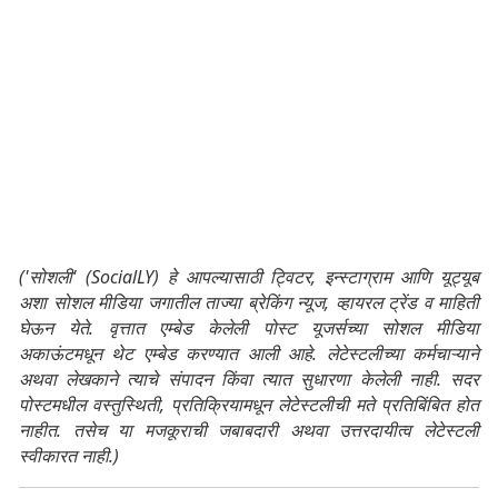
('सोशली' (SocialLY) हे आपल्यासाठी ट्विटर, इन्स्टाग्राम आणि यूट्यूब
अशा सोशल मीडिया जगातील ताज्या ब्रेकिंग न्यूज, व्हायरल ट्रेंड व माहिती
घेऊन येते. वृत्तात एम्बेड केलेली पोस्ट यूजर्सच्या सोशल मीडिया
अकाऊंटमधून थेट एम्बेड करण्यात आली आहे. लेटेस्टलीच्या कर्मचाऱ्याने
अथवा लेखकाने त्याचे संपादन किंवा त्यात सुधारणा केलेली नाही. सदर
पोस्टमधील वस्तुस्थिती, प्रतिक्रियामधून लेटेस्टलीची मते प्रतिबिंबित होत
नाहीत. तसेच या मजकूराची जबाबदारी अथवा उत्तरदायीत्व लेटेस्टली
स्वीकारत नाही.)