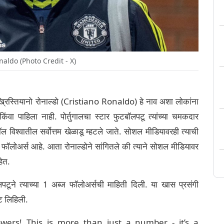
naldo (Photo Credit - X)
्रिस्तियानो रोनाल्डो (Cristiano Ronaldo) हे नाव अशा लोकांना
वा पाहिला नाही. पोर्तुगालचा स्टार फुटबॉलपटू त्यांच्या चमकदार
 विश्वातील सर्वोत्तम खेळाडू म्हटले जाते. सोशल मीडियावरही त्याची
फॉलोअर्स आहे. आता रोनाल्डोने सांगितले की त्याने सोशल मीडियावर
हेत.
ॉलपटूने त्याच्या 1 अब्ज फॉलोअर्सची माहिती दिली. या खास प्रसंगी
्ट लिहिली.
ers! This is more than just a number - it’s a