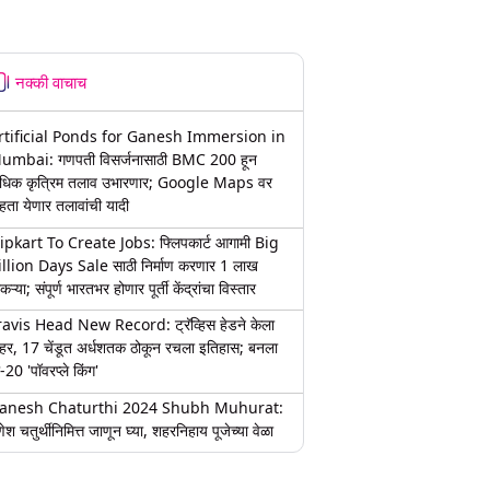
नक्की वाचाच
rtificial Ponds for Ganesh Immersion in
umbai: गणपती विसर्जनासाठी BMC 200 हून
धिक कृत्रिम तलाव उभारणार; Google Maps वर
हता येणार तलावांची यादी
lipkart To Create Jobs: फ्लिपकार्ट आगामी Big
illion Days Sale साठी निर्माण करणार 1 लाख
कऱ्या; संपूर्ण भारतभर होणार पूर्ती केंद्रांचा विस्तार
ravis Head New Record: ट्रॅव्हिस हेडने केला
हर, 17 चेंडूत अर्धशतक ठोकून रचला इतिहास; बनला
-20 'पॉवरप्ले किंग'
anesh Chaturthi 2024 Shubh Muhurat:
ेश चतुर्थीनिमित्त जाणून घ्या, शहरनिहाय पूजेच्या वेळा