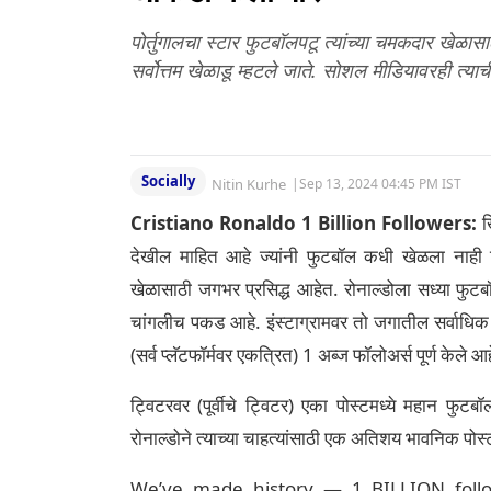
पोर्तुगालचा स्टार फुटबॉलपटू त्यांच्या चमकदार खेळास
सर्वोत्तम खेळाडू म्हटले जाते. सोशल मीडियावरही त्य
Socially
Nitin Kurhe
|
Sep 13, 2024 04:45 PM IST
Cristiano Ronaldo 1 Billion Followers:
ख
देखील माहित आहे ज्यांनी फुटबॉल कधी खेळला नाही किं
खेळासाठी जगभर प्रसिद्ध आहेत. रोनाल्डोला सध्या फुटबॉल
चांगलीच पकड आहे. इंस्टाग्रामवर तो जगातील सर्वाधिक 
(सर्व प्लॅटफॉर्मवर एकत्रित) 1 अब्ज फॉलोअर्स पूर्ण केले आ
ट्विटरवर (पूर्वीचे ट्विटर) एका पोस्टमध्ये महान फुटब
रोनाल्डोने त्याच्या चाहत्यांसाठी एक अतिशय भावनिक पोस
We’ve made history — 1 BILLION follow