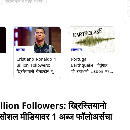
ख्रिस्तियानो रोनाल्डो बातम्या
क्रीडा
आंतरराष्ट्रीय
Cristiano Ronaldo 1
Portugal
Billion Followers:
Earthquake: पोर्तुगाल
ख्रिस्तियानो रोनाल्डोने पुन्हा
ची राजधानी Lisbon मध्ये
रचला इतिहास, सोशल
5.4 रिश्टल स्केलचा भूकंप
मीडियावर 1 अब्ज
ार
फॉलोअर्सचा आकडा केला
पार
ion Followers: ख्रिस्तियानो
स, सोशल मीडियावर 1 अब्ज फॉलोअर्सचा