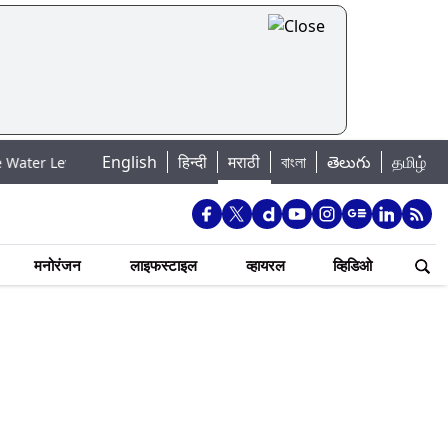
English
हिन्दी
मराठी
বাংলা
తెలుగు
தமிழ்
ुंबई पाणीपुरवठा अपडेट: शहरातील 7 तलावांमधील जलसाठा 88.93 टक्क्यांवर पोहोचला
मनोरंजन
लाइफस्टाइल
व्हायरल
व्हिडिओ