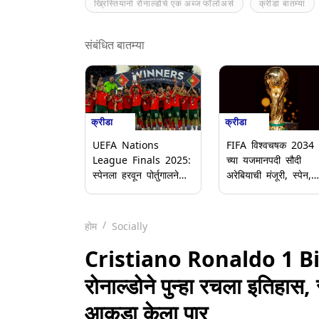
ख्रिस्तियानो रोनाल्डोचे एक अब्ज फॉलोअर्स
क्रीडा बातम्या
संबंधित बातम्या
क्रीडा
क्रीडा
UEFA Nations
FIFA विश्वचषक 2034
League Finals 2025:
च्या यजमानपदी सौदी
स्पेनला हरवून पोर्तुगालने
अरेबियाची मंजूरी, स्पेन,
नेशन्स लीग चॅम्पियन ट्रॉफी
पोर्तुगाल आणि मोरोक्को
जिंकली, पेनल्टी
संयुक्तपणे 2030 च्या
शूटआउटमध्ये स्पेनला 5-3
हंगामाचे यजमानपद भूषवण
होम
Socially
ने हरवले; क्रिस्टियानो
रोनाल्डो झाला भावूक
Cristiano Ronaldo 1 Bill
रोनाल्डोने पुन्हा रचला इतिहा
आकडा केला पार