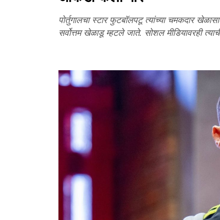
पोर्तुगालचा स्टार फुटबॉलपटू त्यांच्या चमकदार खेळास
सर्वोत्तम खेळाडू म्हटले जाते. सोशल मीडियावरही त्य