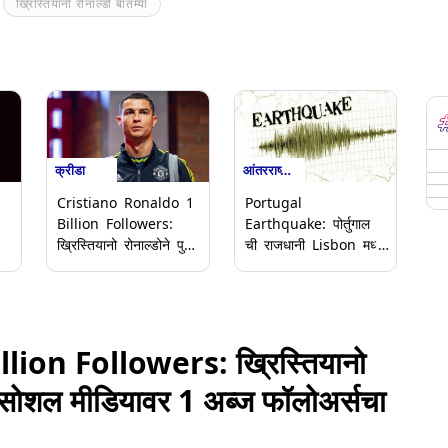
ख्रिस्तियानो रोनाल्डो बातम्या
क्रीडा
आंतरराष्ट्रीय
Cristiano Ronaldo 1
Portugal
Billion Followers:
Earthquake: पोर्तुगाल
ख्रिस्तियानो रोनाल्डोने पुन्हा
ची राजधानी Lisbon मध्ये
रचला इतिहास, सोशल
5.4 रिश्टल स्केलचा भूकंप
मीडियावर 1 अब्ज
ार
फॉलोअर्सचा आकडा केला
पार
ion Followers: ख्रिस्तियानो
स, सोशल मीडियावर 1 अब्ज फॉलोअर्सचा