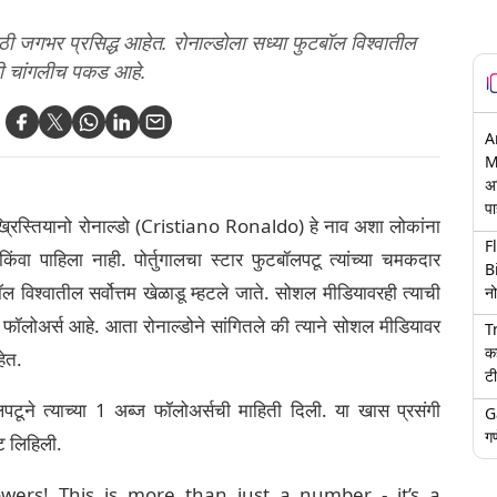
ाठी जगभर प्रसिद्ध आहेत. रोनाल्डोला सध्या फुटबॉल विश्वातील
ाची चांगलीच पकड आहे.
A
M
अ
पा
्रिस्तियानो रोनाल्डो (Cristiano Ronaldo) हे नाव अशा लोकांना
F
वा पाहिला नाही. पोर्तुगालचा स्टार फुटबॉलपटू त्यांच्या चमकदार
B
 विश्वातील सर्वोत्तम खेळाडू म्हटले जाते. सोशल मीडियावरही त्याची
नो
फॉलोअर्स आहे. आता रोनाल्डोने सांगितले की त्याने सोशल मीडियावर
T
क
हेत.
टी
ॉलपटूने त्याच्या 1 अब्ज फॉलोअर्सची माहिती दिली. या खास प्रसंगी
G
गण
्ट लिहिली.
ers! This is more than just a number - it’s a