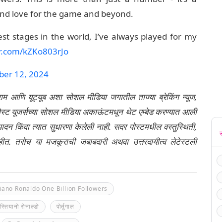
and love for the game and beyond.
st stages in the world, I’ve always played for my
er.com/kZKo803rJo
er 12, 2024
्राम आणि यूट्यूब अशा सोशल मीडिया जगातील ताज्या ब्रेकिंग न्यूज,
ेली पोस्ट यूजर्सच्या सोशल मीडिया अकाऊंटमधून थेट एम्बेड करण्यात आली
ंपादन किंवा त्यात सुधारणा केलेली नाही. सदर पोस्टमधील वस्तुस्थिती,
नाहीत. तसेच या मजकूराची जबाबदारी अथवा उत्तरदायीत्व लेटेस्टली
tiano Ronaldo One Billion Followers
िस्तियानो रोनाल्डो
पोर्तुगाल