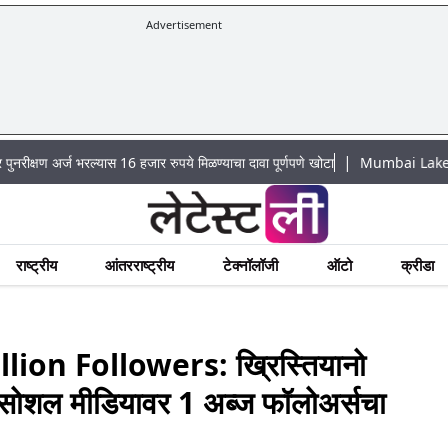
Advertisement
|
भरल्यास 16 हजार रुपये मिळण्याचा दावा पूर्णपणे खोटा
Mumbai Lake Water Levels: म
राष्ट्रीय
आंतरराष्ट्रीय
टेक्नॉलॉजी
ऑटो
क्रीडा
ion Followers: ख्रिस्तियानो
स, सोशल मीडियावर 1 अब्ज फॉलोअर्सचा