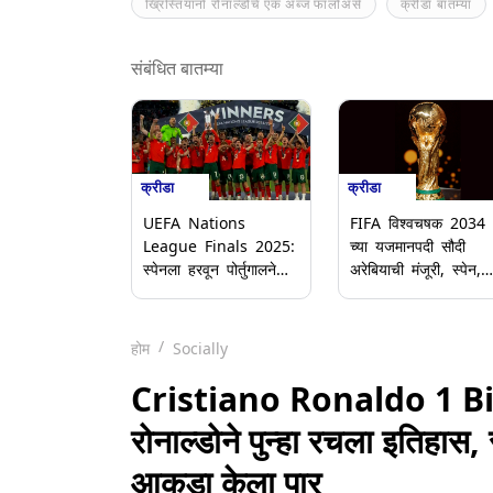
ख्रिस्तियानो रोनाल्डोचे एक अब्ज फॉलोअर्स
क्रीडा बातम्या
संबंधित बातम्या
क्रीडा
क्रीडा
UEFA Nations
FIFA विश्वचषक 2034
League Finals 2025:
च्या यजमानपदी सौदी
स्पेनला हरवून पोर्तुगालने
अरेबियाची मंजूरी, स्पेन,
नेशन्स लीग चॅम्पियन ट्रॉफी
पोर्तुगाल आणि मोरोक्को
जिंकली, पेनल्टी
संयुक्तपणे 2030 च्या
शूटआउटमध्ये स्पेनला 5-3
हंगामाचे यजमानपद भूषवण
होम
Socially
ने हरवले; क्रिस्टियानो
रोनाल्डो झाला भावूक
Cristiano Ronaldo 1 Bill
रोनाल्डोने पुन्हा रचला इतिहा
आकडा केला पार