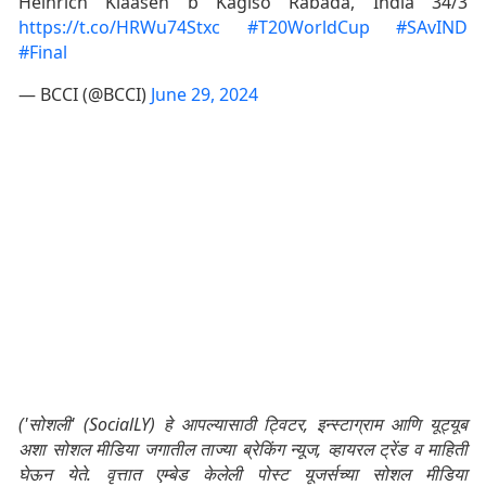
Heinrich Klaasen b Kagiso Rabada, India 34/3
https://t.co/HRWu74Stxc
#T20WorldCup
#SAvIND
#Final
— BCCI (@BCCI)
June 29, 2024
('सोशली' (SocialLY) हे आपल्यासाठी ट्विटर, इन्स्टाग्राम आणि यूट्यूब
अशा सोशल मीडिया जगातील ताज्या ब्रेकिंग न्यूज, व्हायरल ट्रेंड व माहिती
घेऊन येते. वृत्तात एम्बेड केलेली पोस्ट यूजर्सच्या सोशल मीडिया