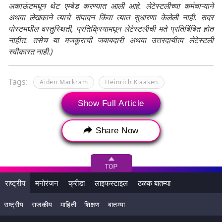
अकाऊंटमधून थेट एम्बेड करण्यात आली आहे. लेटेस्टलीच्या कर्मचाऱ्याने
अथवा लेखकाने त्याचे संपादन किंवा त्यात सुधारणा केलेली नाही. सदर
पोस्टमधील वस्तुस्थिती, प्रतिक्रियामधून लेटेस्टलीची मते प्रतिबिंबित होत
नाहीत. तसेच या मजकूराची जबाबदारी अथवा उत्तरदायीत्व लेटेस्टली
स्वीकारत नाही.)
Tags:
Aiden Markram
Heinrich Klaasen
ICC T20 Cricket World Cup 2024
Show Full Article
ICC T20 World Cup 2024 Final
Ind vs SA
Share Now
India
India vs south africa
India vs South Africa Final
Indian Natioanl Cricket Team
राष्ट्रीय
मनोरंजन
क्रीडा
लाइफस्टाइल
ठळक बातम्या
Indian Natioanl Cricket Team vs South Africa
National Cricket Team
राष्ट्रीय
राजकीय
माहिती
शिक्षण
बातम्या
Kuldeep Yadav
Rohit Sharma
South africa