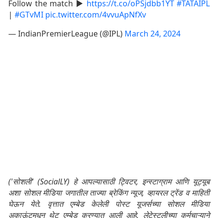
Follow the match ▶️
https://t.co/oPSjdbb1YT
#TATAIPL
|
#GTvMI
pic.twitter.com/4vvuApNfXv
— IndianPremierLeague (@IPL)
March 24, 2024
('सोशली' (SocialLY) हे आपल्यासाठी ट्विटर, इन्स्टाग्राम आणि यूट्यूब
अशा सोशल मीडिया जगातील ताज्या ब्रेकिंग न्यूज, व्हायरल ट्रेंड व माहिती
घेऊन येते. वृत्तात एम्बेड केलेली पोस्ट यूजर्सच्या सोशल मीडिया
अकाऊंटमधून थेट एम्बेड करण्यात आली आहे. लेटेस्टलीच्या कर्मचाऱ्याने