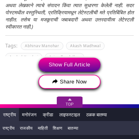
अथवा लेखकाने त्याचे संपादन किंवा त्यात सुधारणा केलेली नाही. सदर
पोस्टमधील वस्तुस्थिती, प्रतिक्रियामधून लेटेस्टलीची मते प्रतिबिंबित होत
नाहीत. तसेच या मजकूराची जबाबदारी अथवा उत्तरदायीत्व लेटेस्टली
स्वीकारत नाही.)
Tags:
Abhinav Manohar
Akash Madhwal
Anshul Kamboj
Arjun Tendulkar
Show Full Article
Azmatullah Omarzai
Darshan Nalkande
David Miller
Dewald Brevis
Share Now
Gerald Coetzee
Gujarat Titans
Gujarat Titans Squad
Hardik Pandya
Ishan Kishan
Jasprit Bumrah
Jayant Yadav
राष्ट्रीय
मनोरंजन
क्रीडा
लाइफस्टाइल
ठळक बातम्या
Joshua Little
Kane Williamson
Kartik Tyagi
राष्ट्रीय
राजकीय
माहिती
शिक्षण
बातम्या
Kumar Kartikeya
Kwena Maphaka