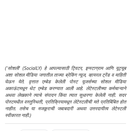
('सोशली' (SocialLY) हे आपल्यासाठी ट्विटर, इन्स्टाग्राम आणि यूट्यूब
अशा सोशल मीडिया जगातील ताज्या ब्रेकिंग न्यूज, व्हायरल ट्रेंड व माहिती
घेऊन येते. वृत्तात एम्बेड केलेली पोस्ट यूजर्सच्या सोशल मीडिया
अकाऊंटमधून थेट एम्बेड करण्यात आली आहे. लेटेस्टलीच्या कर्मचाऱ्याने
अथवा लेखकाने त्याचे संपादन किंवा त्यात सुधारणा केलेली नाही. सदर
पोस्टमधील वस्तुस्थिती, प्रतिक्रियामधून लेटेस्टलीची मते प्रतिबिंबित होत
नाहीत. तसेच या मजकूराची जबाबदारी अथवा उत्तरदायीत्व लेटेस्टली
स्वीकारत नाही.)