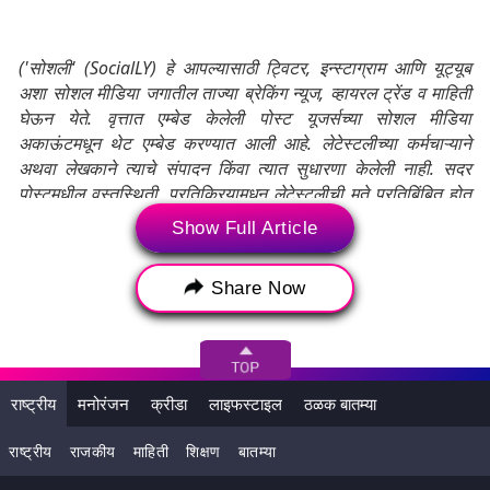
('सोशली' (SocialLY) हे आपल्यासाठी ट्विटर, इन्स्टाग्राम आणि यूट्यूब
अशा सोशल मीडिया जगातील ताज्या ब्रेकिंग न्यूज, व्हायरल ट्रेंड व माहिती
घेऊन येते. वृत्तात एम्बेड केलेली पोस्ट यूजर्सच्या सोशल मीडिया
अकाऊंटमधून थेट एम्बेड करण्यात आली आहे. लेटेस्टलीच्या कर्मचाऱ्याने
अथवा लेखकाने त्याचे संपादन किंवा त्यात सुधारणा केलेली नाही. सदर
पोस्टमधील वस्तुस्थिती, प्रतिक्रियामधून लेटेस्टलीची मते प्रतिबिंबित होत
नाहीत. तसेच या मजकूराची जबाबदारी अथवा उत्तरदायीत्व लेटेस्टली
Show Full Article
स्वीकारत नाही.)
Share Now
Tags:
Dubai
2024 ICC Women’s T20 World Cup
AUS vs SA 1st Semi Final Live Score
राष्ट्रीय
मनोरंजन
क्रीडा
लाइफस्टाइल
ठळक बातम्या
AUS vs SA 1st Semi Final Live Streaming
राष्ट्रीय
राजकीय
माहिती
शिक्षण
बातम्या
AUS vs SA Live Score