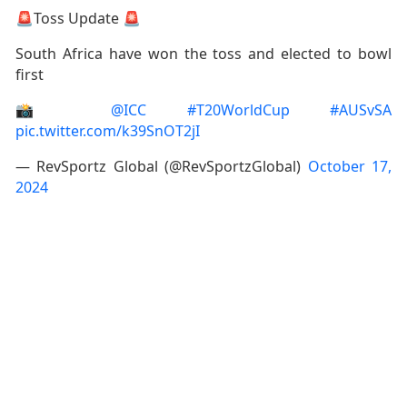
🚨Toss Update 🚨
South Africa have won the toss and elected to bowl
first
📸
@ICC
#T20WorldCup
#AUSvSA
pic.twitter.com/k39SnOT2jI
— RevSportz Global (@RevSportzGlobal)
October 17,
2024