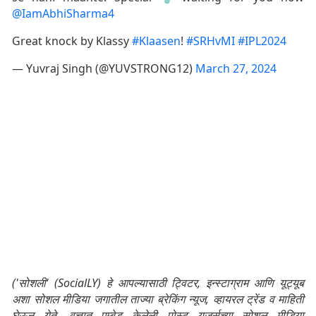
@IamAbhiSharma4
Great knock by Klassy
#Klaasen
!
#SRHvMI
#IPL2024
— Yuvraj Singh (@YUVSTRONG12)
March 27, 2024
('सोशली' (SocialLY) हे आपल्यासाठी ट्विटर, इन्स्टाग्राम आणि यूट्यूब
अशा सोशल मीडिया जगातील ताज्या ब्रेकिंग न्यूज, व्हायरल ट्रेंड व माहिती
घेऊन येते. वृत्तात एम्बेड केलेली पोस्ट यूजर्सच्या सोशल मीडिया