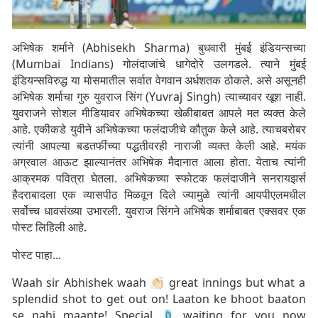
अभिषेक शर्माने (Abhisekh Sharma) बुधवारी मुंबई इंडियन्सच्या
(Mumbai Indians) गोलंदाजांचे धागेदोरे उलगडले. त्याने मुंबई
इंडियन्सविरुद्ध या मोसमातील सर्वात वेगवान अर्धशतक ठोकले. असे असूनही
अभिषेक शर्माचा गुरु युवराज सिंग (Yuvraj Singh) त्याच्यावर खूश नाही.
युवराजने सोशल मीडियावर अभिषेकच्या खेळीबाबत आपले मत व्यक्त केले
आहे. एकीकडे युवीने अभिषेकच्या फलंदाजीचे कौतुक केले आहे. त्याचबरोबर
त्यांनी आपल्या बडतर्फीच्या पद्धतीवरही नाराजी व्यक्त केली आहे. मयंक
अग्रवाल आऊट झाल्यानंतर अभिषेक मैदानात आला होता. येताच त्यांनी
आक्रमक पवित्रा घेतला. अभिषेकच्या स्फोटक फलंदाजीने सनरायझर्स
हैदराबादला एक व्यासपीठ मिळवून दिले ज्यामुळे त्यांनी आयपीएलमधील
सर्वोच्च धावसंख्या उभारली. युवराज सिंगने अभिषेक शर्माबाबत एक्सवर एक
पोस्ट लिहिली आहे.
पोस्ट पाहा...
Waah sir Abhishek waah 👏🏻 great innings but what a
splendid shot to get out on! Laaton ke bhoot baaton
se nahi maante! Special 🩴 waiting for you now