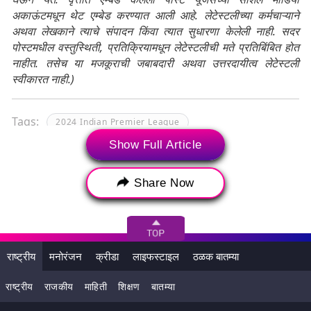
अकाऊंटमधून थेट एम्बेड करण्यात आली आहे. लेटेस्टलीच्या कर्मचाऱ्याने
अथवा लेखकाने त्याचे संपादन किंवा त्यात सुधारणा केलेली नाही. सदर
पोस्टमधील वस्तुस्थिती, प्रतिक्रियामधून लेटेस्टलीची मते प्रतिबिंबित होत
नाहीत. तसेच या मजकूराची जबाबदारी अथवा उत्तरदायीत्व लेटेस्टली
स्वीकारत नाही.)
Tags:
2024 Indian Premier League
Show Full Article
2024 इंडियन प्रीमियर लीग
Abhishek Sharma
Heinrich Klassen
Indian Premier League
Share Now
Indian Premier League 2024
IPL
IPL 2024
Mumbai Indians
SRH vs MI
Sunrisers Hyderabad
Yuvraj singh
राष्ट्रीय
मनोरंजन
क्रीडा
लाइफस्टाइल
ठळक बातम्या
अभिषेक शर्मा
आयपीएल
आयपीएल 2024
राष्ट्रीय
राजकीय
माहिती
शिक्षण
बातम्या
इंडियन प्रीमियर लीग
इंडियन प्रीमियर लीग 2024