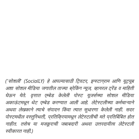
('सोशली' (SocialLY) हे आपल्यासाठी ट्विटर, इन्स्टाग्राम आणि यूट्यूब
अशा सोशल मीडिया जगातील ताज्या ब्रेकिंग न्यूज, व्हायरल ट्रेंड व माहिती
घेऊन येते. वृत्तात एम्बेड केलेली पोस्ट यूजर्सच्या सोशल मीडिया
अकाऊंटमधून थेट एम्बेड करण्यात आली आहे. लेटेस्टलीच्या कर्मचाऱ्याने
अथवा लेखकाने त्याचे संपादन किंवा त्यात सुधारणा केलेली नाही. सदर
पोस्टमधील वस्तुस्थिती, प्रतिक्रियामधून लेटेस्टलीची मते प्रतिबिंबित होत
नाहीत. तसेच या मजकूराची जबाबदारी अथवा उत्तरदायीत्व लेटेस्टली
स्वीकारत नाही.)