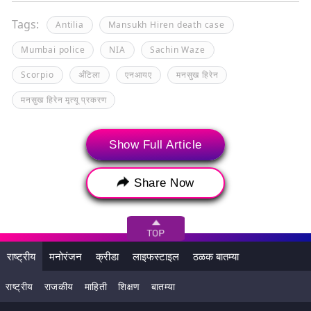
Tags:
Antilia
Mansukh Hiren death case
Mumbai police
NIA
Sachin Waze
Scorpio
अँटिला
एनआयए
मनसुख हिरेन
मनसुख हिरेन मृत्यू प्रकरण
Show Full Article
Share Now
राष्ट्रीय
मनोरंजन
क्रीडा
लाइफस्टाइल
ठळक बातम्या
राष्ट्रीय
राजकीय
माहिती
शिक्षण
बातम्या