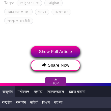
Tags:
Palghar Fire
Palghar
Tarapur MIDC
पालघर
पालघर आग
तारापूर एमआयडीसी
Show Full Article
Share Now
राष्ट्रीय
मनोरंजन
क्रीडा
लाइफस्टाइल
ठळक बातम्या
संबंधित बातम्या
राष्ट्रीय
राजकीय
माहिती
शिक्षण
बातम्या