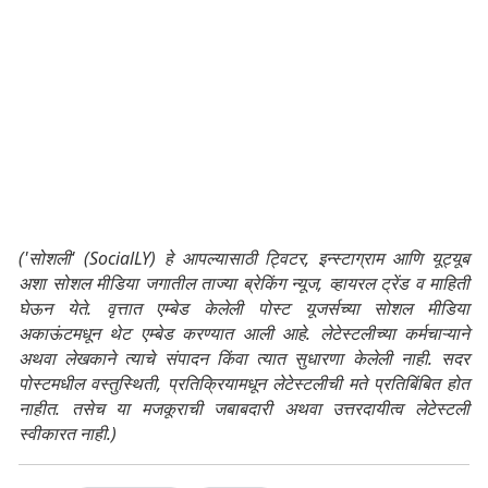
('सोशली' (SocialLY) हे आपल्यासाठी ट्विटर, इन्स्टाग्राम आणि यूट्यूब
अशा सोशल मीडिया जगातील ताज्या ब्रेकिंग न्यूज, व्हायरल ट्रेंड व माहिती
घेऊन येते. वृत्तात एम्बेड केलेली पोस्ट यूजर्सच्या सोशल मीडिया
अकाऊंटमधून थेट एम्बेड करण्यात आली आहे. लेटेस्टलीच्या कर्मचाऱ्याने
अथवा लेखकाने त्याचे संपादन किंवा त्यात सुधारणा केलेली नाही. सदर
पोस्टमधील वस्तुस्थिती, प्रतिक्रियामधून लेटेस्टलीची मते प्रतिबिंबित होत
नाहीत. तसेच या मजकूराची जबाबदारी अथवा उत्तरदायीत्व लेटेस्टली
स्वीकारत नाही.)