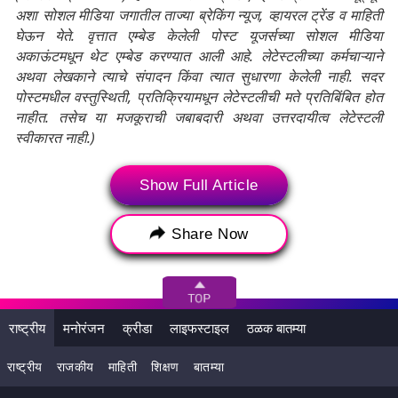
अशा सोशल मीडिया जगातील ताज्या ब्रेकिंग न्यूज, व्हायरल ट्रेंड व माहिती
घेऊन येते. वृत्तात एम्बेड केलेली पोस्ट यूजर्सच्या सोशल मीडिया
अकाऊंटमधून थेट एम्बेड करण्यात आली आहे. लेटेस्टलीच्या कर्मचाऱ्याने
अथवा लेखकाने त्याचे संपादन किंवा त्यात सुधारणा केलेली नाही. सदर
पोस्टमधील वस्तुस्थिती, प्रतिक्रियामधून लेटेस्टलीची मते प्रतिबिंबित होत
नाहीत. तसेच या मजकूराची जबाबदारी अथवा उत्तरदायीत्व लेटेस्टली
स्वीकारत नाही.)
Show Full Article
Tags:
HAPPY NEW YEAR
Mumbai Local
New Year 2024
New Year Celebration
Share Now
New Year's eve Special Mumbai Local Train
न्यू इयर इव
मुंबई लोकल
मुंबई लोकल स्पेशल ट्रेन
हॅप्पी न्यू इयर
हॅप्पी न्यू इयर 2024
राष्ट्रीय
मनोरंजन
क्रीडा
लाइफस्टाइल
ठळक बातम्या
राष्ट्रीय
राजकीय
माहिती
शिक्षण
बातम्या