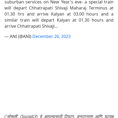
suburban services on New Year's eve- a special train
will depart Chhatrapati Shivaji Maharaj Terminus at
01.30 hrs and arrive Kalyan at 03.00 hours and a
similar train will depart Kalyan at 01.30 hours and
arrive Chhatrapati Shivaji…
— ANI (@ANI)
December 26, 2023
('सोशली' (SocialLY) हे आपल्यासाठी ट्विटर, इन्स्टाग्राम आणि यूट्यूब