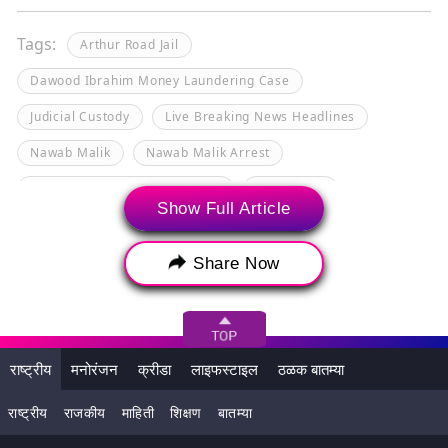
Tags:
Arthur Road Jail
Dawood Ibrahim Money Laundering Case
Judicial Custody
Live Breaking News Headlines
Nawab Malik
Nawab Malik Arrest
Special PMLA court in Mumbai
आर्थर रोड जेल
Show Full Article
नवाब मलिक
नवाब मलिक अटक
न्यायालयीन कोठडी
मंत्री नवाब मलिक
Share Now
राष्ट्रीय
मनोरंजन
क्रीडा
लाइफस्टाइल
ठळक बातम्या
राष्ट्रीय
राजकीय
माहिती
शिक्षण
बातम्या