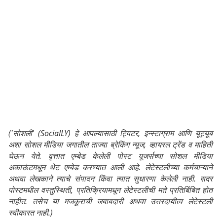
('सोशली' (SocialLY) हे आपल्यासाठी ट्विटर, इन्स्टाग्राम आणि यूट्यूब
अशा सोशल मीडिया जगातील ताज्या ब्रेकिंग न्यूज, व्हायरल ट्रेंड व माहिती
घेऊन येते. वृत्तात एम्बेड केलेली पोस्ट यूजर्सच्या सोशल मीडिया
अकाऊंटमधून थेट एम्बेड करण्यात आली आहे. लेटेस्टलीच्या कर्मचाऱ्याने
अथवा लेखकाने त्याचे संपादन किंवा त्यात सुधारणा केलेली नाही. सदर
पोस्टमधील वस्तुस्थिती, प्रतिक्रियामधून लेटेस्टलीची मते प्रतिबिंबित होत
नाहीत. तसेच या मजकूराची जबाबदारी अथवा उत्तरदायीत्व लेटेस्टली
स्वीकारत नाही.)