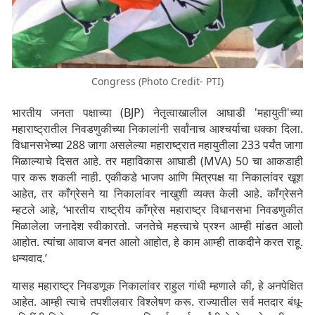
Congress (Photo Credit- PTI)
भारतीय जनता पक्षाच्या (BJP) नेतृत्वाखालील आघाडी 'महायुती'च्या
महाराष्ट्रातील निवडणुकीच्या निकालांनी सर्वांनाच आश्चर्याचा धक्का दिला.
विधानसभेच्या 288 जागा असलेल्या महाराष्ट्रात महायुतीला 233 पर्यंत जागा
मिळाल्याचे दिसत आहे. तर महाविकास आघाडी (MVA) 50 चा आकडाही
पार करू शकली नाही. एकीकडे भाजप आणि मित्रपक्ष या निकालांवर खूश
आहेत, तर काँग्रेसने या निकालांवर नाखुशी व्यक्त केली आहे. कॉंग्रेसने
म्हटले आहे, ‘भारतीय राष्ट्रीय काँग्रेस महाराष्ट्र विधानसभा निवडणुकीत
मिळालेला जनादेश स्वीकारतो. जनतेचे महत्त्वाचे प्रश्न आम्ही मांडत आलो
आहोत. त्यांचा आवाज बनत आलो आहोत, हे काम आम्ही ताकदीने करत राहू.
धन्यवाद.’
यासह महाराष्ट्र निवडणूक निकालांवर राहुल गांधी म्हणाले की, हे अनपेक्षित
आहेत. आम्ही त्याचे तपशीलवार विश्लेषण करू. राज्यातील सर्व मतदार बंधू-