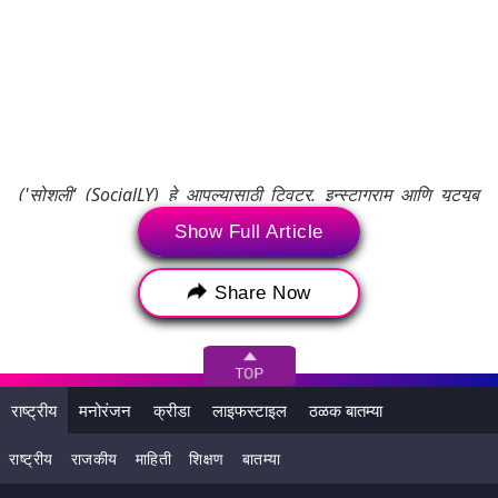
('सोशली' (SocialLY) हे आपल्यासाठी ट्विटर, इन्स्टाग्राम आणि यूट्यूब
अशा सोशल मीडिया जगातील ताज्या ब्रेकिंग न्यूज, व्हायरल ट्रेंड व माहिती
Show Full Article
घेऊन येते. वृत्तात एम्बेड केलेली पोस्ट यूजर्सच्या सोशल मीडिया
अकाऊंटमधून थेट एम्बेड करण्यात आली आहे. लेटेस्टलीच्या कर्मचाऱ्याने
Share Now
अथवा लेखकाने त्याचे संपादन किंवा त्यात सुधारणा केलेली नाही. सदर
पोस्टमधील वस्तुस्थिती, प्रतिक्रियामधून लेटेस्टलीची मते प्रतिबिंबित होत
नाहीत. तसेच या मजकूराची जबाबदारी अथवा उत्तरदायीत्व लेटेस्टली
स्वीकारत नाही.)
राष्ट्रीय
मनोरंजन
क्रीडा
लाइफस्टाइल
ठळक बातम्या
Tags:
Anesthesia
Bhubaneswar
राष्ट्रीय
राजकीय
माहिती
शिक्षण
बातम्या
Odisha Shocker
एनेस्थीसिया
ओडिशा
शॉकर