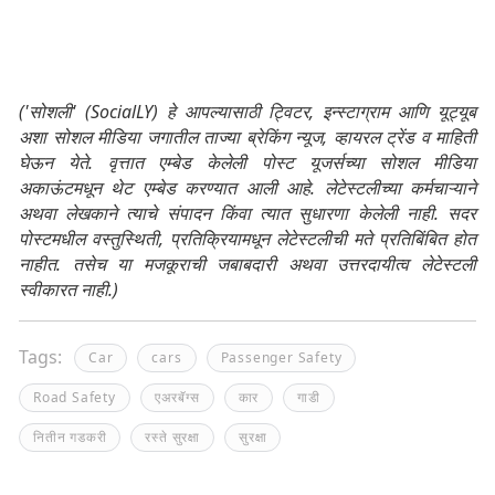
('सोशली' (SocialLY) हे आपल्यासाठी ट्विटर, इन्स्टाग्राम आणि यूट्यूब
अशा सोशल मीडिया जगातील ताज्या ब्रेकिंग न्यूज, व्हायरल ट्रेंड व माहिती
घेऊन येते. वृत्तात एम्बेड केलेली पोस्ट यूजर्सच्या सोशल मीडिया
अकाऊंटमधून थेट एम्बेड करण्यात आली आहे. लेटेस्टलीच्या कर्मचाऱ्याने
अथवा लेखकाने त्याचे संपादन किंवा त्यात सुधारणा केलेली नाही. सदर
पोस्टमधील वस्तुस्थिती, प्रतिक्रियामधून लेटेस्टलीची मते प्रतिबिंबित होत
नाहीत. तसेच या मजकूराची जबाबदारी अथवा उत्तरदायीत्व लेटेस्टली
स्वीकारत नाही.)
Tags:
Car
cars
Passenger Safety
Road Safety
एअरबॅग्स
कार
गाडी
नितीन गडकरी
रस्ते सुरक्षा
सुरक्षा