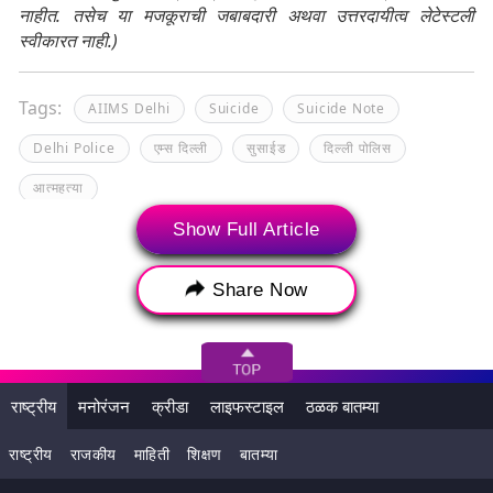
नाहीत. तसेच या मजकूराची जबाबदारी अथवा उत्तरदायीत्व लेटेस्टली
स्वीकारत नाही.)
Tags:
AIIMS Delhi
Suicide
Suicide Note
Delhi Police
एम्स दिल्ली
सुसाईड
दिल्ली पोलिस
आत्महत्या
Show Full Article
Share Now
राष्ट्रीय
मनोरंजन
क्रीडा
लाइफस्टाइल
ठळक बातम्या
राष्ट्रीय
राजकीय
माहिती
शिक्षण
बातम्या