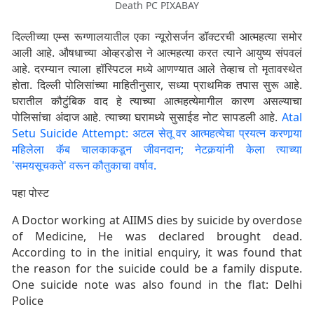
Death PC PIXABAY
दिल्लीच्या एम्स रूग्णालयातील एका न्यूरोसर्जन डॉक्टरची आत्महत्या समोर
आली आहे. औषधाच्या ओव्हरडोस ने आत्महत्या करत त्याने आयुष्य संपवलं
आहे. दरम्यान त्याला हॉस्पिटल मध्ये आणण्यात आले तेव्हाच तो मृतावस्थेत
होता. दिल्ली पोलिसांच्या माहितीनुसार, सध्या प्राथमिक तपास सुरू आहे.
घरातील कौटुंबिक वाद हे त्याच्या आत्महत्येमागील कारण असल्याचा
पोलिसांचा अंदाज आहे. त्याच्या घरामध्ये सुसाईड नोट सापडली आहे.
Atal
Setu Suicide Attempt: अटल सेतू वर आत्महत्येचा प्रयत्न करणार्‍या
महिलेला कॅब चालकाकडून जीवनदान; नेटकर्‍यांनी केला त्याच्या
'समयसूचकते' वरून कौतुकाचा वर्षाव.
पहा पोस्ट
A Doctor working at AIIMS dies by suicide by overdose
of Medicine, He was declared brought dead.
According to in the initial enquiry, it was found that
the reason for the suicide could be a family dispute.
One suicide note was also found in the flat: Delhi
Police