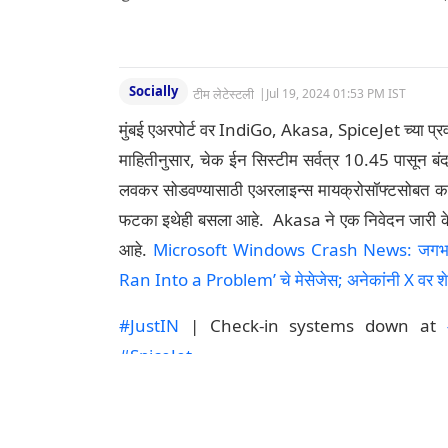
Socially
टीम लेटेस्टली
|
Jul 19, 2024 01:53 PM IST
मुंबई एअरपोर्ट वर IndiGo, Akasa, SpiceJet च्या प्रव
माहितीनुसार, चेक ईन सिस्टीम सर्वत्र 10.45 पासून बंद
लवकर सोडवण्यासाठी एअरलाइन्स मायक्रोसॉफ्टसोबत का
फटका इथेही बसला आहे. Akasa ने एक निवेदन जारी केले
आहे.
Microsoft Windows Crash News: जगभरात अ
Ran Into a Problem’ चे मेसेजेस; अनेकांनी X वर शेअ
#JustIN
| Check-in systems down at
#SpiceJet
GoNow-the check in system is facing glob
Mumbai Airport sources
pic.twitter.com/