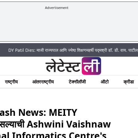
Advertisement
ies: माजी राज्यपाल आणि ज्येष्ठ शिक्षणमहर्षी पद्मश्री डॉ. डी. वाय. पाटील यांचे वयाच्या 90 
राष्ट्रीय
आंतरराष्ट्रीय
टेक्नॉलॉजी
ऑटो
क्रीडा
rash News: MEITY
ात असल्याची Ashwini Vaishnaw
ional Informatics Centre's