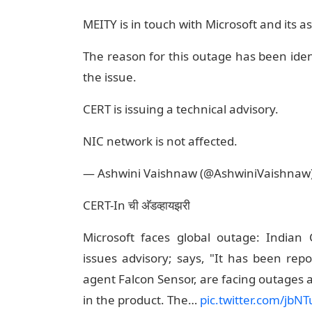
MEITY is in touch with Microsoft and its a
The reason for this outage has been ide
the issue.
CERT is issuing a technical advisory.
NIC network is not affected.
— Ashwini Vaishnaw (@AshwiniVaishnaw
CERT-In ची अ‍ॅडव्हायझरी
Microsoft faces global outage: India
issues advisory; says, "It has been rep
agent Falcon Sensor, are facing outages 
in the product. The…
pic.twitter.com/jbNT