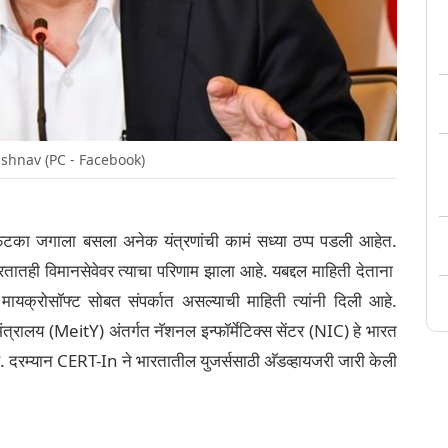
shnav (PC - Facebook)
ा जगाला बसला अनेक यंत्रणांची कामं सध्या ठप्प पडली आहेत.
ारतातही विमानसेवेवर त्याचा परिणाम झाला आहे. यबद्दल माहिती देताना
यक्रोसॉफ्ट सोबत संपर्कात असल्याची माहिती त्यांनी दिली आहे.
 मंत्रालय (MeitY) अंतर्गत नॅशनल इन्फॉर्मेटिक्स सेंटर (NIC) हे भारत
हे. दरम्यान CERT-In ने भारतातील युजर्ससाठी अ‍ॅडव्हायजरी जारी केली