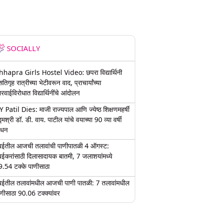
SOCIALLY
hhapra Girls Hostel Video: छपरा विद्यार्थिनी
तिगृह रात्रीच्या भेटीवरून वाद, प्राचार्यांच्या
रवाईविरोधात विद्यार्थिनींचे आंदोलन
 Patil Dies: माजी राज्यपाल आणि ज्येष्ठ शिक्षणमहर्षी
्मश्री डॉ. डी. वाय. पाटील यांचे वयाच्या 90 व्या वर्षी
िधन
ुंबईतील आजची तलावांची पाणीपातळी 4 ऑगस्ट:
ंबईकरांसाठी दिलासादायक बातमी, 7 जलाशयांमध्ये
9.54 टक्के पाणीसाठा
ुंबईतील तलावांमधील आजची पाणी पातळी: 7 तलावांमधील
णीसाठा 90.06 टक्क्यांवर