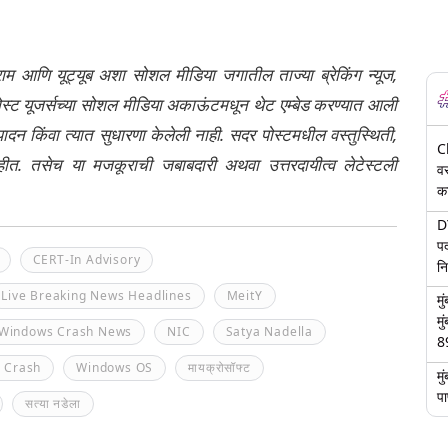
्राम आणि यूट्यूब अशा सोशल मीडिया जगातील ताज्या ब्रेकिंग न्यूज,
ेली पोस्ट यूजर्सच्या सोशल मीडिया अकाऊंटमधून थेट एम्बेड करण्यात आली
ंपादन किंवा त्यात सुधारणा केलेली नाही. सदर पोस्टमधील वस्तुस्थिती,
C
नाहीत. तसेच या मजकूराची जबाबदारी अथवा उत्तरदायीत्व लेटेस्टली
वस
का
DY
पद
CERT-In Advisory
न
Live Breaking News Headlines
MeitY
म
मु
 Windows Crash News
NIC
Satya Nadella
8
 Crash
Windows OS
मायक्रोसॉफ्ट
म
पा
सत्या नडेला