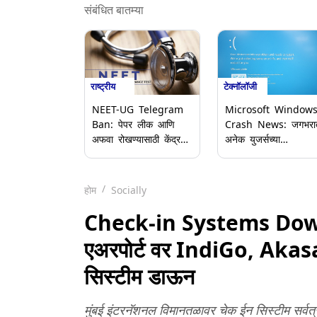
संबंधित बातम्या
राष्ट्रीय
टेक्नॉलॉजी
NEET-UG Telegram
Microsoft Window
Ban: पेपर लीक आणि
Crash News: जगभरा
अफवा रोखण्यासाठी केंद्र
अनेक युजर्सच्या
सरकारकडून टेलिग्राम
मायक्रोसॉफ्ट सॉफ्टवेअर 
ॲपवर २२ जूनपर्यंत
‘Your Device Ran
तात्पुरती बंदी
Into a Problem’ चे
होम
Socially
मेसेजेस; अनेकांनी X वर
शेअर केले स्क्रिनशॉर्ट्स
Check-in Systems Down
एअरपोर्ट वर IndiGo, Akasa, 
सिस्टीम डाऊन
मुंबई इंटरनॅशनल विमानतळावर चेक ईन सिस्टीम सर्वत