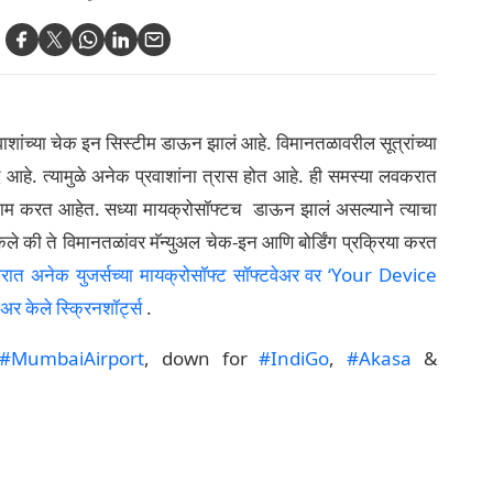
ाशांच्या चेक इन सिस्टीम डाऊन झालं आहे. विमानतळावरील सूत्रांच्या
 आहे. त्यामुळे अनेक प्रवाशांना त्रास होत आहे. ही समस्या लवकरात
म करत आहेत. सध्या मायक्रोसॉफ्टच डाऊन झालं असल्याने त्याचा
 की ते विमानतळांवर मॅन्युअल चेक-इन आणि बोर्डिंग प्रक्रिया करत
नेक युजर्सच्या मायक्रोसॉफ्ट सॉफ्टवेअर वर ‘Your Device
र केले स्क्रिनशॉर्ट्स
.
#MumbaiAirport
, down for
#IndiGo
,
#Akasa
&
al outage since 10:45 AM
Vnhy5lyj4Y