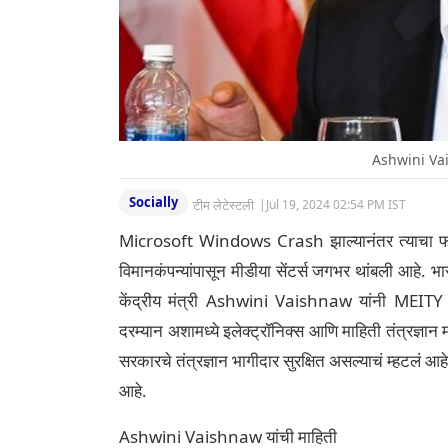
Ashwini Vai
Socially
टीम लेटेस्टली
|
Jul 19, 2024 02:54 PM IST
Microsoft Windows Crash झाल्यानंतर त्याचा फटक
विमानकंपन्यांपासून मीडीया सेंटर्स जगभर थांबली आहे. भ
केंद्रीय मंत्री Ashwini Vaishnaw यांनी MEITY मा
दरम्यान अशामध्ये इलेक्ट्रॉनिक्स आणि माहिती तंत्रज्ञान
सरकारचे तंत्रज्ञान भागीदार सुरक्षित असल्याचं म्हटलं आ
आहे.
Ashwini Vaishnaw यांची माहिती