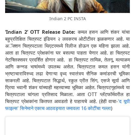
Indian 2 PC INSTA
‘Indian 2’ OTT Release Date:
कमल हसन आणि शंकर यांचा
बहुप्रतिक्षित चित्रपट इंडियन २ लवकरच ओटीटीवर झळकणार आहे. या
अॅक्शन चित्रपटाला थिएटरमध्ये रिलीज होऊन एक महिना झाला आहे.
आता हा चित्रपट प्रेक्षकांना घर बसल्या पाहता येणार आहे. हा चित्रपट
नेटफ्लिक्सवर प्रदर्शित होणार आहे. हा चित्रपट तामिळ, तेलगू, मल्याळम
आणि कन्नड भाषांमध्ये उपलब्ध असेल. चित्रपटात कमल हसन यांनी
भ्रष्टाचाराविरुध्द लढा देणाऱ्या वृध्द स्वातंत्र्य सैनिक कमांडरची भूमिका
साकरली आहे. चित्रपटात सिद्धार्थ, रकुल प्रीत सिंग, एसजे सूर्या आणि
प्रिया भवानी शंकर यांच्याही महत्त्वाच्या भूमिका आहेत. चित्रपटगृहांमध्ये या
चित्रपटाला चांगला प्रतिसाद मिळाला. आता OTT प्लॅटफॉर्मवरील हा
चित्रपट प्रेक्षकांना कितपत आवडतो हे पाहायचे आहे. (हेही वाचा-
'द यूपी
फाइल्स' सिनेमाने एकाच आठवड्यात जमावला 16 कोटींचा गल्ला
)