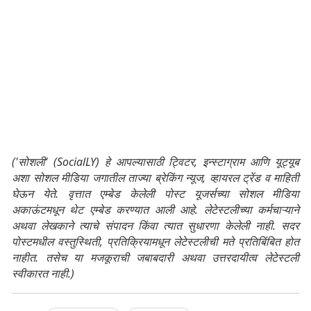
('सोशली' (SocialLY) हे आपल्यासाठी ट्विटर, इन्स्टाग्राम आणि यूट्यूब
अशा सोशल मीडिया जगातील ताज्या ब्रेकिंग न्यूज, व्हायरल ट्रेंड व माहिती
घेऊन येते. वृत्तात एम्बेड केलेली पोस्ट यूजर्सच्या सोशल मीडिया
अकाऊंटमधून थेट एम्बेड करण्यात आली आहे. लेटेस्टलीच्या कर्मचाऱ्याने
अथवा लेखकाने त्याचे संपादन किंवा त्यात सुधारणा केलेली नाही. सदर
पोस्टमधील वस्तुस्थिती, प्रतिक्रियामधून लेटेस्टलीची मते प्रतिबिंबित होत
नाहीत. तसेच या मजकूराची जबाबदारी अथवा उत्तरदायीत्व लेटेस्टली
स्वीकारत नाही.)