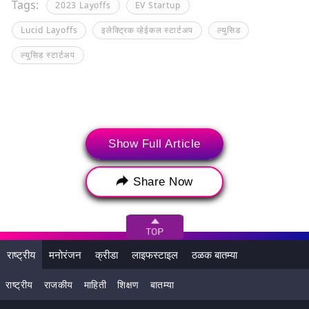
Tags:
2023 Layoffs
EV Startup
Lucid Layoffs
इलेक्ट्रिक व्हेईकल स्टार्टअप
ल्युसिड
ल्युसिड स्टार्टअप
Show Full Article
Share Now
राष्ट्रीय
मनोरंजन
क्रीडा
लाइफस्टाइल
ठळक बातम्या
राष्ट्रीय
राजकीय
माहिती
शिक्षण
बातम्या
ताजी बातमी
ट्रेंडिंग